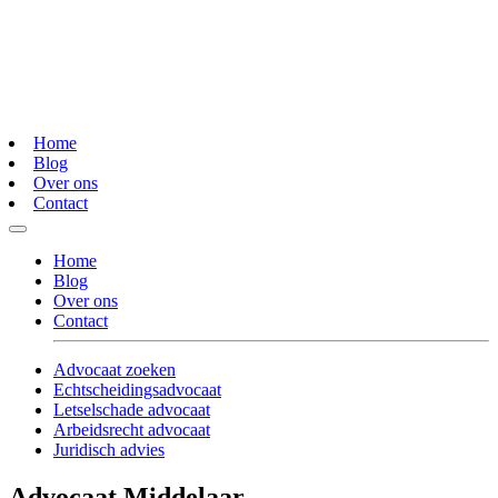
Home
Blog
Over ons
Contact
Home
Blog
Over ons
Contact
Advocaat zoeken
Echtscheidingsadvocaat
Letselschade advocaat
Arbeidsrecht advocaat
Juridisch advies
Advocaat Middelaar