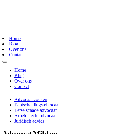
Home
Blog
Over ons
Contact
Home
Blog
Over ons
Contact
Advocaat zoeken
Echtscheidingsadvocaat
Letselschade advocaat
Arbeidsrecht advocaat
Juridisch advies
Advocaat Mildam