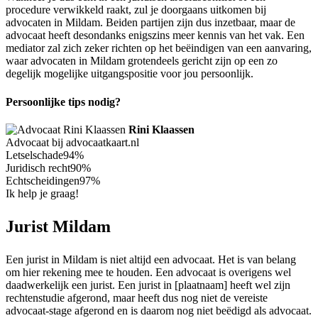
procedure verwikkeld raakt, zul je doorgaans uitkomen bij
advocaten in Mildam. Beiden partijen zijn dus inzetbaar, maar de
advocaat heeft desondanks enigszins meer kennis van het vak. Een
mediator zal zich zeker richten op het beëindigen van een aanvaring,
waar advocaten in Mildam grotendeels gericht zijn op een zo
degelijk mogelijke uitgangspositie voor jou persoonlijk.
Persoonlijke tips nodig?
Rini Klaassen
Advocaat bij advocaatkaart.nl
Letselschade
94%
Juridisch recht
90%
Echtscheidingen
97%
Ik help je graag!
Jurist Mildam
Een jurist in Mildam is niet altijd een advocaat. Het is van belang
om hier rekening mee te houden. Een advocaat is overigens wel
daadwerkelijk een jurist. Een jurist in [plaatnaam] heeft wel zijn
rechtenstudie afgerond, maar heeft dus nog niet de vereiste
advocaat-stage afgerond en is daarom nog niet beëdigd als advocaat.