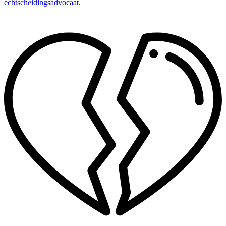
echtscheidingsadvocaat
.