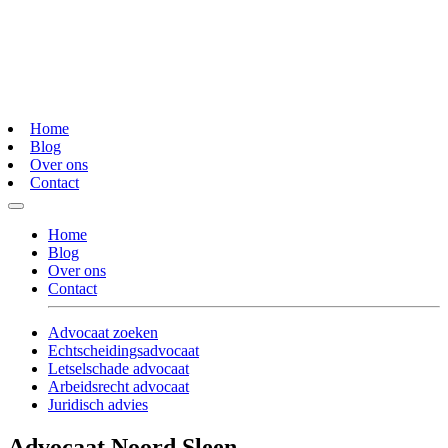
Home
Blog
Over ons
Contact
Home
Blog
Over ons
Contact
Advocaat zoeken
Echtscheidingsadvocaat
Letselschade advocaat
Arbeidsrecht advocaat
Juridisch advies
Advocaat Noord Sleen