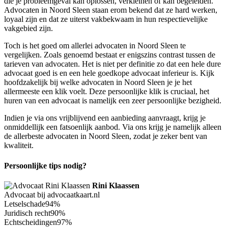
die je probleemgeval kan oplossen, verkleinen of kan begeleiden.
Advocaten in Noord Sleen staan erom bekend dat ze hard werken,
loyaal zijn en dat ze uiterst vakbekwaam in hun respectievelijke
vakgebied zijn.
Toch is het goed om allerlei advocaten in Noord Sleen te
vergelijken. Zoals genoemd bestaat er enigszins contrast tussen de
tarieven van advocaten. Het is niet per definitie zo dat een hele dure
advocaat goed is en een hele goedkope advocaat inferieur is. Kijk
hoofdzakelijk bij welke advocaten in Noord Sleen je je het
allermeeste een klik voelt. Deze persoonlijke klik is cruciaal, het
huren van een advocaat is namelijk een zeer persoonlijke bezigheid.
Indien je via ons vrijblijvend een aanbieding aanvraagt, krijg je
onmiddellijk een fatsoenlijk aanbod. Via ons krijg je namelijk alleen
de allerbeste advocaten in Noord Sleen, zodat je zeker bent van
kwaliteit.
Persoonlijke tips nodig?
Rini Klaassen
Advocaat bij advocaatkaart.nl
Letselschade
94%
Juridisch recht
90%
Echtscheidingen
97%