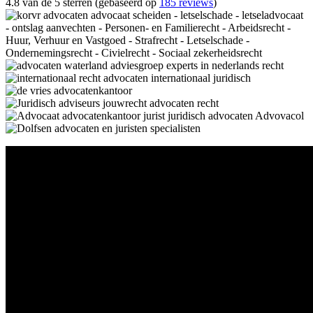
4.8 van de 5 sterren (gebaseerd op
185 reviews
)