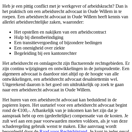
Heb je een pittig conflict met je werkgever of arbeidskracht? Dan is
het praktisch om een arbeidsrecht advocaat in Oude Willem in te
roepen. Een arbeidsrecht advocaat in Oude Willem heeft kennis van
allerlei arbeidsrechtelijke zaken, waaronder:
Het opstellen en nakijken van een arbeidscontract
Hulp bij dienstbeëindiging
Een transitievergoeding of bijzondere bedingen
Een onenigheid over ziekte
Begeleiding bij een kantonrechter
Het arbeidsrecht en ontslagrecht zijn fluctuerende rechtsgebieden. Er
zijn continu wijzigingen en ontwikkelingen in de jurisprudentie. Een
algemeen advocaat is daardoor niet altijd op de hoogte van alle
ontwikkelingen, een arbeidsrecht advocaat desalniettemin wel.
Uitgerekend daarom is het goed om uitdrukkelijk op zoek te gaan
naar een arbeidsrecht advocaat in Oude Willem.
Het huren van een arbeidsrecht advocaat kan beduidend in de
papieren lopen. Het uurtarief voor een arbeidsrecht advocaat begint
rond de €100,-. Afhankelijk van je inkomen kan het zijn dat je
aanspraak hebt op een (gedeeltelijke) compensatie van de kosten. Je
zult wel aan een paar voorwaarden moeten voldoen, als je van deze
schaderegeling gebruik wenst te maken. Elke aanvraag wordt
beoordeeld door de
Raad voor Rechtsbijstand
. Je kunt in ieder geval