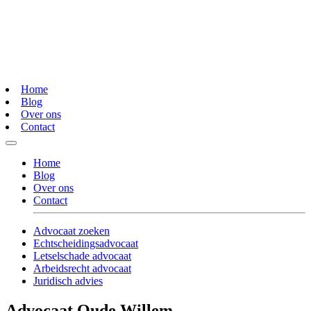
Home
Blog
Over ons
Contact
Home
Blog
Over ons
Contact
Advocaat zoeken
Echtscheidingsadvocaat
Letselschade advocaat
Arbeidsrecht advocaat
Juridisch advies
Advocaat Oude Willem