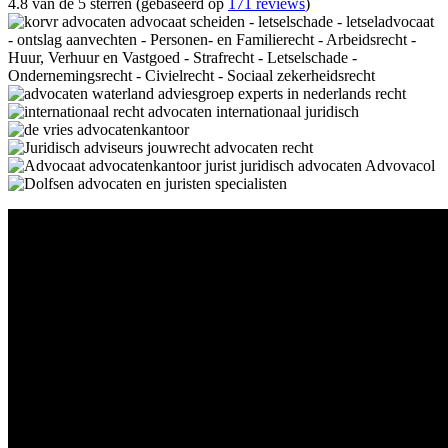
4.8 van de 5 sterren (gebaseerd op
171 reviews
)