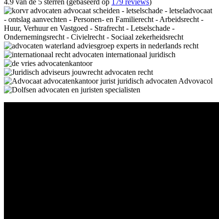
4.9 van de 5 sterren (gebaseerd op
179 reviews
)