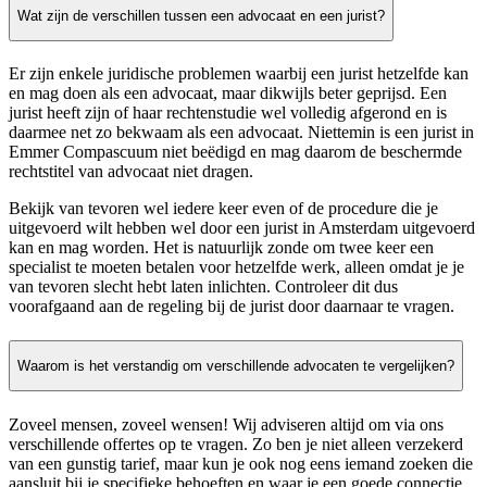
Wat zijn de verschillen tussen een advocaat en een jurist?
Er zijn enkele juridische problemen waarbij een jurist hetzelfde kan
en mag doen als een advocaat, maar dikwijls beter geprijsd. Een
jurist heeft zijn of haar rechtenstudie wel volledig afgerond en is
daarmee net zo bekwaam als een advocaat. Niettemin is een jurist in
Emmer Compascuum niet beëdigd en mag daarom de beschermde
rechtstitel van advocaat niet dragen.
Bekijk van tevoren wel iedere keer even of de procedure die je
uitgevoerd wilt hebben wel door een jurist in Amsterdam uitgevoerd
kan en mag worden. Het is natuurlijk zonde om twee keer een
specialist te moeten betalen voor hetzelfde werk, alleen omdat je je
van tevoren slecht hebt laten inlichten. Controleer dit dus
voorafgaand aan de regeling bij de jurist door daarnaar te vragen.
Waarom is het verstandig om verschillende advocaten te vergelijken?
Zoveel mensen, zoveel wensen! Wij adviseren altijd om via ons
verschillende offertes op te vragen. Zo ben je niet alleen verzekerd
van een gunstig tarief, maar kun je ook nog eens iemand zoeken die
aansluit bij je specifieke behoeften en waar je een goede connectie