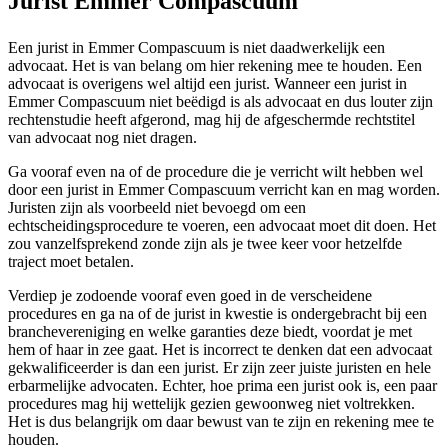
Jurist Emmer Compascuum
Een jurist in Emmer Compascuum is niet daadwerkelijk een
advocaat. Het is van belang om hier rekening mee te houden. Een
advocaat is overigens wel altijd een jurist. Wanneer een jurist in
Emmer Compascuum niet beëdigd is als advocaat en dus louter zijn
rechtenstudie heeft afgerond, mag hij de afgeschermde rechtstitel
van advocaat nog niet dragen.
Ga vooraf even na of de procedure die je verricht wilt hebben wel
door een jurist in Emmer Compascuum verricht kan en mag worden.
Juristen zijn als voorbeeld niet bevoegd om een
echtscheidingsprocedure te voeren, een advocaat moet dit doen. Het
zou vanzelfsprekend zonde zijn als je twee keer voor hetzelfde
traject moet betalen.
Verdiep je zodoende vooraf even goed in de verscheidene
procedures en ga na of de jurist in kwestie is ondergebracht bij een
branchevereniging en welke garanties deze biedt, voordat je met
hem of haar in zee gaat. Het is incorrect te denken dat een advocaat
gekwalificeerder is dan een jurist. Er zijn zeer juiste juristen en hele
erbarmelijke advocaten. Echter, hoe prima een jurist ook is, een paar
procedures mag hij wettelijk gezien gewoonweg niet voltrekken.
Het is dus belangrijk om daar bewust van te zijn en rekening mee te
houden.