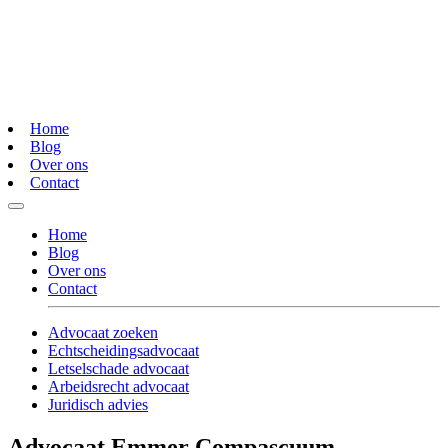
Home
Blog
Over ons
Contact
Home
Blog
Over ons
Contact
Advocaat zoeken
Echtscheidingsadvocaat
Letselschade advocaat
Arbeidsrecht advocaat
Juridisch advies
Advocaat Emmer Compascuum