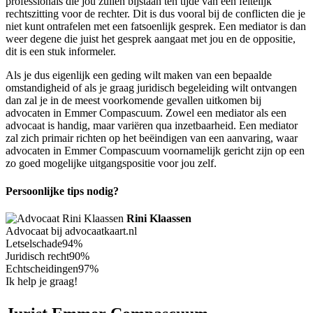
professionals die jou zullen bijstaan ten tijde van een feitelijk
rechtszitting voor de rechter. Dit is dus vooral bij de conflicten die je
niet kunt ontrafelen met een fatsoenlijk gesprek. Een mediator is dan
weer degene die juist het gesprek aangaat met jou en de oppositie,
dit is een stuk informeler.
Als je dus eigenlijk een geding wilt maken van een bepaalde
omstandigheid of als je graag juridisch begeleiding wilt ontvangen
dan zal je in de meest voorkomende gevallen uitkomen bij
advocaten in Emmer Compascuum. Zowel een mediator als een
advocaat is handig, maar variëren qua inzetbaarheid. Een mediator
zal zich primair richten op het beëindigen van een aanvaring, waar
advocaten in Emmer Compascuum voornamelijk gericht zijn op een
zo goed mogelijke uitgangspositie voor jou zelf.
Persoonlijke tips nodig?
Rini Klaassen
Advocaat bij advocaatkaart.nl
Letselschade
94%
Juridisch recht
90%
Echtscheidingen
97%
Ik help je graag!