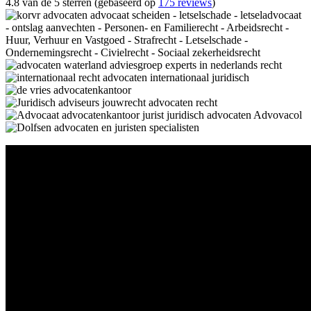
4.8 van de 5 sterren (gebaseerd op
175 reviews
)