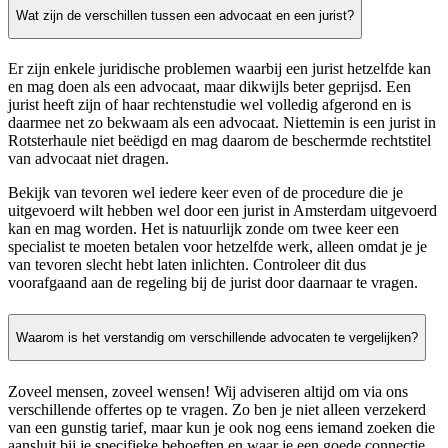
Wat zijn de verschillen tussen een advocaat en een jurist?
Er zijn enkele juridische problemen waarbij een jurist hetzelfde kan
en mag doen als een advocaat, maar dikwijls beter geprijsd. Een
jurist heeft zijn of haar rechtenstudie wel volledig afgerond en is
daarmee net zo bekwaam als een advocaat. Niettemin is een jurist in
Rotsterhaule niet beëdigd en mag daarom de beschermde rechtstitel
van advocaat niet dragen.
Bekijk van tevoren wel iedere keer even of de procedure die je
uitgevoerd wilt hebben wel door een jurist in Amsterdam uitgevoerd
kan en mag worden. Het is natuurlijk zonde om twee keer een
specialist te moeten betalen voor hetzelfde werk, alleen omdat je je
van tevoren slecht hebt laten inlichten. Controleer dit dus
voorafgaand aan de regeling bij de jurist door daarnaar te vragen.
Waarom is het verstandig om verschillende advocaten te vergelijken?
Zoveel mensen, zoveel wensen! Wij adviseren altijd om via ons
verschillende offertes op te vragen. Zo ben je niet alleen verzekerd
van een gunstig tarief, maar kun je ook nog eens iemand zoeken die
aansluit bij je specifieke behoeften en waar je een goede connectie