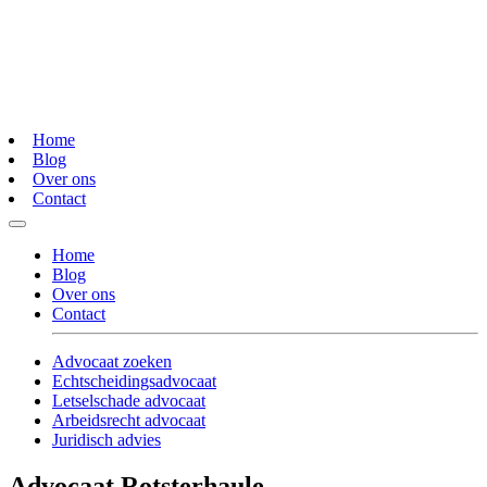
Home
Blog
Over ons
Contact
Home
Blog
Over ons
Contact
Advocaat zoeken
Echtscheidingsadvocaat
Letselschade advocaat
Arbeidsrecht advocaat
Juridisch advies
Advocaat Rotsterhaule