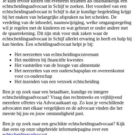
Je kunt ervoor kiezen om eveneens tezamen als onafhankelijk een
echtscheidingsadvocaat in Schijf te zoeken. Het voordeel van een
echtscheidingsadvocaat in Schijf is dat je kundige begeleiding krijgt
bij het maken van belangrijke afspraken na het scheiden. De
verdeling van de inboedel, naamswijziging, welke omgangsregeling
wil je regelen met de kinderen en wat gebeurt er onder andere met
de spaarrekening. Dit zijn stuk voor stuk zaken waar de
echtscheidingsadvocaat in Schijf allerlei ervaring in heeft en hulp bij
kan bieden. Een scheidingsadvocaat helpt je bij:
Het neerzetten van echtscheidingsconvenant
Het mediëren bij financiële kwesties
Het vaststellen van de hoogte van alimentatie
Het neerzetten van een ouderschapsplan en overeenkomst
voor co-ouderschap
Het inzenden van een verzoek echtscheiding
Ben je op zoek naar een betaalbare, kundige en integere
echtscheidingsadvocaat? Vraag dan rechtstreeks en vrijblijvend
meerdere offertes via Advocaatkaart op. Zo kun je verschillende
advocaten met elkaar vergelijken en de advocaat vinden die het
meeste bij jou en jouw omstandigheid past.
Ben je op zoek naar een geschikte echtscheidingsadvocaat? Kijk
dan eens op onze uitgebreide informatiepagina over een
echtscheidingsadvocaat
.