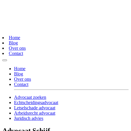
Home
Blog
Over ons
Contact
Home
Blog
Over ons
Contact
Advocaat zoeken
Echtscheidingsadvocaat
Letselschade advocaat
Arbeidsrecht advocaat
Juridisch advies
Advocaat Schijf