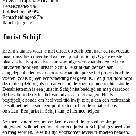
Advocaat bij advocaatkaart.nl
Letselschade
94%
Juridisch recht
90%
Echtscheidingen
97%
Ik help je graag!
Jurist Schijf
Er zijn situaties waar je niet direct op zoek bent naar een advocaat,
maar misschien meer hebt aan een jurist in Schijf. Op de eerste
plaats is het bespreekbaar om sommige werkzaamheden te laten
uitvoeren door een jurist in Schijf. Je kunt dan denken aan
aangelegenheden waar een advocaat niet per sé het proces hoeft te
voeren, zoals bij een echtscheiding het geval is. Een jurist doorloopt
dezelfde opleiding als een advocaat, de zogenoemde rechtenstudie.
Desalniettemin is een jurist in Schijf niet beëdigd en mag daardoor
de beschermde rechtstitel van advocaat niet dragen. Het is
begrijpelijk zonde om heel veel tijd kwijt te zijn aan een rechtszaak,
je wilt het liefste snel een punt zetten achter de situatie die is
ontstaan. Een jurist in Schijf kan je hiermee helpen.
Verifiëer vooraf wel iedere keer even of de procedure die je
uitgevoerd wilt hebben wel door een jurist in Schijf uitgevoerd kan
en mag worden. Je wilt altijd voorkomen teveel te moeten betalen,