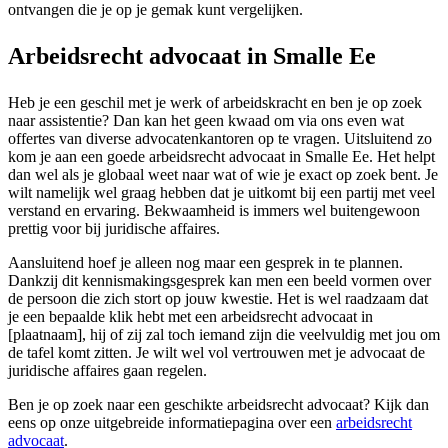
ontvangen die je op je gemak kunt vergelijken.
Arbeidsrecht advocaat in Smalle Ee
Heb je een geschil met je werk of arbeidskracht en ben je op zoek
naar assistentie? Dan kan het geen kwaad om via ons even wat
offertes van diverse advocatenkantoren op te vragen. Uitsluitend zo
kom je aan een goede arbeidsrecht advocaat in Smalle Ee. Het helpt
dan wel als je globaal weet naar wat of wie je exact op zoek bent. Je
wilt namelijk wel graag hebben dat je uitkomt bij een partij met veel
verstand en ervaring. Bekwaamheid is immers wel buitengewoon
prettig voor bij juridische affaires.
Aansluitend hoef je alleen nog maar een gesprek in te plannen.
Dankzij dit kennismakingsgesprek kan men een beeld vormen over
de persoon die zich stort op jouw kwestie. Het is wel raadzaam dat
je een bepaalde klik hebt met een arbeidsrecht advocaat in
[plaatnaam], hij of zij zal toch iemand zijn die veelvuldig met jou om
de tafel komt zitten. Je wilt wel vol vertrouwen met je advocaat de
juridische affaires gaan regelen.
Ben je op zoek naar een geschikte arbeidsrecht advocaat? Kijk dan
eens op onze uitgebreide informatiepagina over een
arbeidsrecht
advocaat
.