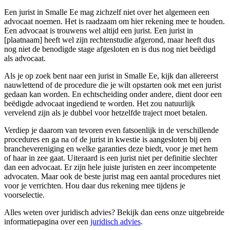
Een jurist in Smalle Ee mag zichzelf niet over het algemeen een
advocaat noemen. Het is raadzaam om hier rekening mee te houden.
Een advocaat is trouwens wel altijd een jurist. Een jurist in
[plaatnaam] heeft wel zijn rechtenstudie afgerond, maar heeft dus
nog niet de benodigde stage afgesloten en is dus nog niet beëdigd
als advocaat.
Als je op zoek bent naar een jurist in Smalle Ee, kijk dan allereerst
nauwlettend of de procedure die je wilt opstarten ook met een jurist
gedaan kan worden. En echtscheiding onder andere, dient door een
beëdigde advocaat ingediend te worden. Het zou natuurlijk
vervelend zijn als je dubbel voor hetzelfde traject moet betalen.
Verdiep je daarom van tevoren even fatsoenlijk in de verschillende
procedures en ga na of de jurist in kwestie is aangesloten bij een
branchevereniging en welke garanties deze biedt, voor je met hem
of haar in zee gaat. Uiteraard is een jurist niet per definitie slechter
dan een advocaat. Er zijn hele juiste juristen en zeer incompetente
advocaten. Maar ook de beste jurist mag een aantal procedures niet
voor je verrichten. Hou daar dus rekening mee tijdens je
voorselectie.
Alles weten over juridisch advies? Bekijk dan eens onze uitgebreide
informatiepagina over een
juridisch advies
.