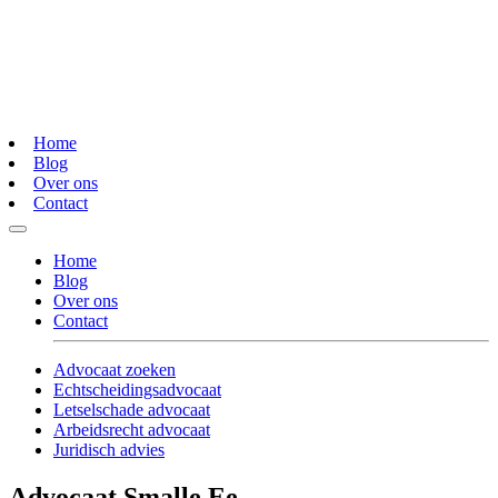
Home
Blog
Over ons
Contact
Home
Blog
Over ons
Contact
Advocaat zoeken
Echtscheidingsadvocaat
Letselschade advocaat
Arbeidsrecht advocaat
Juridisch advies
Advocaat Smalle Ee