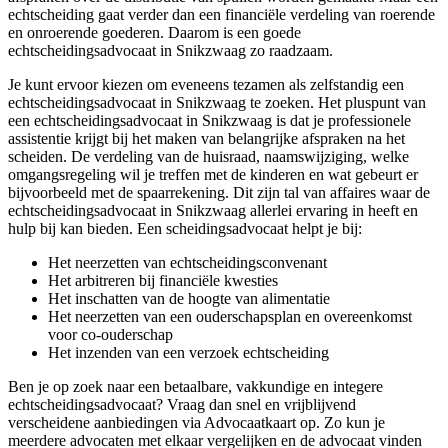
echtscheiding gaat verder dan een financiële verdeling van roerende
en onroerende goederen. Daarom is een goede
echtscheidingsadvocaat in Snikzwaag zo raadzaam.
Je kunt ervoor kiezen om eveneens tezamen als zelfstandig een
echtscheidingsadvocaat in Snikzwaag te zoeken. Het pluspunt van
een echtscheidingsadvocaat in Snikzwaag is dat je professionele
assistentie krijgt bij het maken van belangrijke afspraken na het
scheiden. De verdeling van de huisraad, naamswijziging, welke
omgangsregeling wil je treffen met de kinderen en wat gebeurt er
bijvoorbeeld met de spaarrekening. Dit zijn tal van affaires waar de
echtscheidingsadvocaat in Snikzwaag allerlei ervaring in heeft en
hulp bij kan bieden. Een scheidingsadvocaat helpt je bij:
Het neerzetten van echtscheidingsconvenant
Het arbitreren bij financiële kwesties
Het inschatten van de hoogte van alimentatie
Het neerzetten van een ouderschapsplan en overeenkomst
voor co-ouderschap
Het inzenden van een verzoek echtscheiding
Ben je op zoek naar een betaalbare, vakkundige en integere
echtscheidingsadvocaat? Vraag dan snel en vrijblijvend
verscheidene aanbiedingen via Advocaatkaart op. Zo kun je
meerdere advocaten met elkaar vergelijken en de advocaat vinden