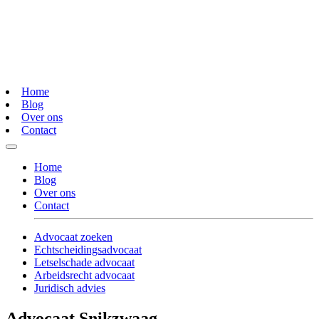
Home
Blog
Over ons
Contact
Home
Blog
Over ons
Contact
Advocaat zoeken
Echtscheidingsadvocaat
Letselschade advocaat
Arbeidsrecht advocaat
Juridisch advies
Advocaat Snikzwaag