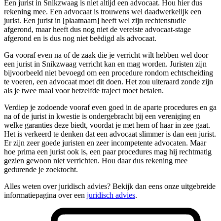
Een jurist in Snikzwaag is niet altijd een advocaat. Hou hier dus
rekening mee. Een advocaat is trouwens wel daadwerkelijk een
jurist. Een jurist in [plaatnaam] heeft wel zijn rechtenstudie
afgerond, maar heeft dus nog niet de vereiste advocaat-stage
afgerond en is dus nog niet beëdigd als advocaat.
Ga vooraf even na of de zaak die je verricht wilt hebben wel door
een jurist in Snikzwaag verricht kan en mag worden. Juristen zijn
bijvoorbeeld niet bevoegd om een procedure rondom echtscheiding
te voeren, een advocaat moet dit doen. Het zou uiteraard zonde zijn
als je twee maal voor hetzelfde traject moet betalen.
Verdiep je zodoende vooraf even goed in de aparte procedures en ga
na of de jurist in kwestie is ondergebracht bij een vereniging en
welke garanties deze biedt, voordat je met hem of haar in zee gaat.
Het is verkeerd te denken dat een advocaat slimmer is dan een jurist.
Er zijn zeer goede juristen en zeer incompetente advocaten. Maar
hoe prima een jurist ook is, een paar procedures mag hij rechtmatig
gezien gewoon niet verrichten. Hou daar dus rekening mee
gedurende je zoektocht.
Alles weten over juridisch advies? Bekijk dan eens onze uitgebreide
informatiepagina over een
juridisch advies
.