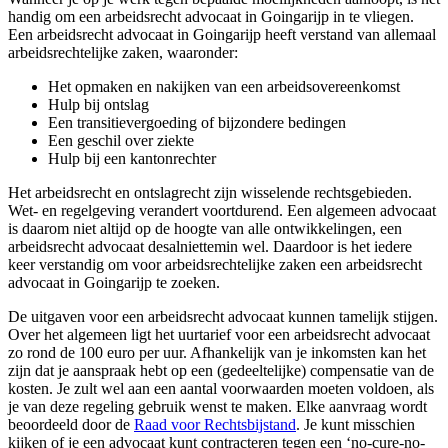
handig om een arbeidsrecht advocaat in Goingarijp in te vliegen.
Een arbeidsrecht advocaat in Goingarijp heeft verstand van allemaal
arbeidsrechtelijke zaken, waaronder:
Het opmaken en nakijken van een arbeidsovereenkomst
Hulp bij ontslag
Een transitievergoeding of bijzondere bedingen
Een geschil over ziekte
Hulp bij een kantonrechter
Het arbeidsrecht en ontslagrecht zijn wisselende rechtsgebieden.
Wet- en regelgeving verandert voortdurend. Een algemeen advocaat
is daarom niet altijd op de hoogte van alle ontwikkelingen, een
arbeidsrecht advocaat desalniettemin wel. Daardoor is het iedere
keer verstandig om voor arbeidsrechtelijke zaken een arbeidsrecht
advocaat in Goingarijp te zoeken.
De uitgaven voor een arbeidsrecht advocaat kunnen tamelijk stijgen.
Over het algemeen ligt het uurtarief voor een arbeidsrecht advocaat
zo rond de 100 euro per uur. Afhankelijk van je inkomsten kan het
zijn dat je aanspraak hebt op een (gedeeltelijke) compensatie van de
kosten. Je zult wel aan een aantal voorwaarden moeten voldoen, als
je van deze regeling gebruik wenst te maken. Elke aanvraag wordt
beoordeeld door de
Raad voor Rechtsbijstand
. Je kunt misschien
kijken of je een advocaat kunt contracteren tegen een ‘no-cure-no-