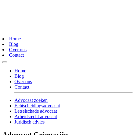
Home
Blog
Over ons
Contact
Home
Blog
Over ons
Contact
Advocaat zoeken
Echtscheidingsadvocaat
Letselschade advocaat
Arbeidsrecht advocaat
Juridisch advies
Advocaat Goingarijp