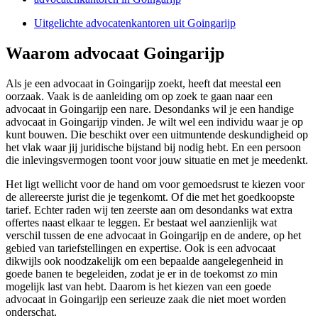
Uitgelichte advocatenkantoren uit Goingarijp
Waarom advocaat Goingarijp
Als je een advocaat in Goingarijp zoekt, heeft dat meestal een
oorzaak. Vaak is de aanleiding om op zoek te gaan naar een
advocaat in Goingarijp een nare. Desondanks wil je een handige
advocaat in Goingarijp vinden. Je wilt wel een individu waar je op
kunt bouwen. Die beschikt over een uitmuntende deskundigheid op
het vlak waar jij juridische bijstand bij nodig hebt. En een persoon
die inlevingsvermogen toont voor jouw situatie en met je meedenkt.
Het ligt wellicht voor de hand om voor gemoedsrust te kiezen voor
de allereerste jurist die je tegenkomt. Of die met het goedkoopste
tarief. Echter raden wij ten zeerste aan om desondanks wat extra
offertes naast elkaar te leggen. Er bestaat wel aanzienlijk wat
verschil tussen de ene advocaat in Goingarijp en de andere, op het
gebied van tariefstellingen en expertise. Ook is een advocaat
dikwijls ook noodzakelijk om een bepaalde aangelegenheid in
goede banen te begeleiden, zodat je er in de toekomst zo min
mogelijk last van hebt. Daarom is het kiezen van een goede
advocaat in Goingarijp een serieuze zaak die niet moet worden
onderschat.