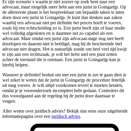
Er zijn scenario`s waarin je niet zozeer op zoek bent naar een
advocaat, maar mogelijk meer hebt aan een jurist in Goingarijp. Op
de allereerste plaats is het bespreekbaar om bepaalde taken te laten
doen door een jurist in Goingarijp. Je kunt dan denken aan zaken
waarbij een advocaat niet per definitie het proces hoeft te voeren,
zoals bij een echtscheiding zo is. Een jurist heeft zijn of haar studie
wel volledig afgesloten en is daarmee net zo capabel als een
advocaat. Maar omdat een jurist zijn advocaat-stage nog niet heeft
doorlopen en daarom niet is beëdigd, mag hij de beschermde titel
advocaat niet dragen. Het is natuurlijk zonde om heel veel tijd kwijt
te zijn aan een rechtszaak, je wilt het liefst snel een punt zetten
achter de toestand die is ontstaan. Een jurist in Goingarijp kan je
hierbij helpen.
Wanneer je definitief besluit om met een jurist in zee te gaan dien je
wel zeker te weten dat de jurist in Goingarijp de procedure feitelijk
uit mag voeren. Je wilt altijd voorkomen teveel te moeten betalen,
omdat je je vooronderzoek incompleet hebt gedaan. Controleer dit
dus voorafgaand aan de regeling bij de jurist door daarnaar te
vragen.
Alles weten over juridisch advies? Bekijk dan eens onze uitgebreide
informatiepagina over een
juridisch advies
.