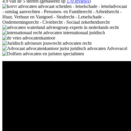
4.9 van de 5 sterren (gebaseerd op
170 reviews
)