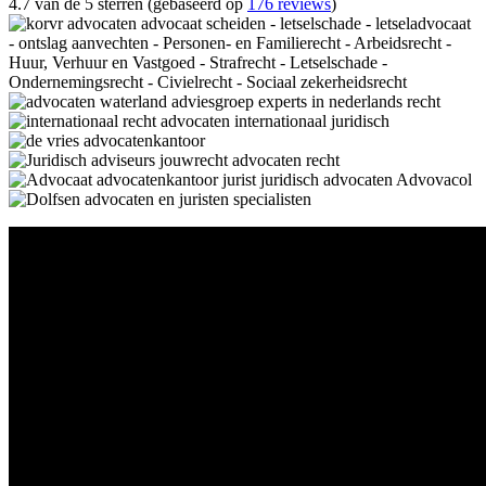
4.7 van de 5 sterren (gebaseerd op
176 reviews
)