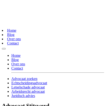
Home
Blog
Over ons
Contact
Home
Blog
Over ons
Contact
Advocaat zoeken
Echtscheidingsadvocaat
Letselschade advocaat
Arbeidsrecht advocaat
Juridisch advies
Advocaat Stitswerd