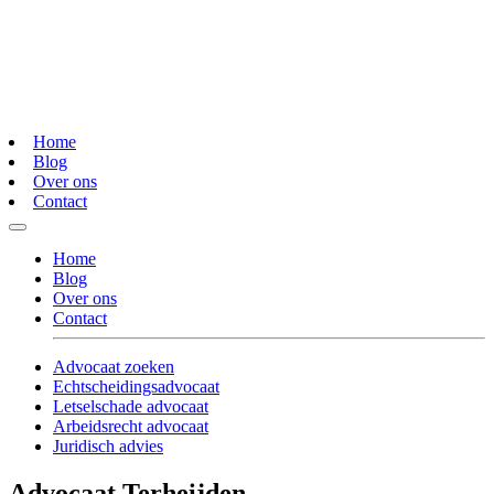
Home
Blog
Over ons
Contact
Home
Blog
Over ons
Contact
Advocaat zoeken
Echtscheidingsadvocaat
Letselschade advocaat
Arbeidsrecht advocaat
Juridisch advies
Advocaat Terheijden