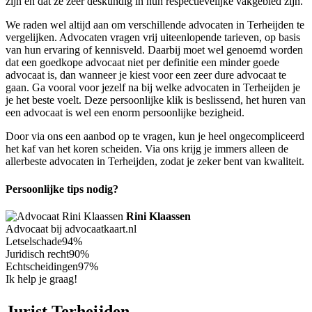
zijn en dat ze zeer deskundig in hun respectievelijke vakgebied zijn.
We raden wel altijd aan om verschillende advocaten in Terheijden te
vergelijken. Advocaten vragen vrij uiteenlopende tarieven, op basis
van hun ervaring of kennisveld. Daarbij moet wel genoemd worden
dat een goedkope advocaat niet per definitie een minder goede
advocaat is, dan wanneer je kiest voor een zeer dure advocaat te
gaan. Ga vooral voor jezelf na bij welke advocaten in Terheijden je
je het beste voelt. Deze persoonlijke klik is beslissend, het huren van
een advocaat is wel een enorm persoonlijke bezigheid.
Door via ons een aanbod op te vragen, kun je heel ongecompliceerd
het kaf van het koren scheiden. Via ons krijg je immers alleen de
allerbeste advocaten in Terheijden, zodat je zeker bent van kwaliteit.
Persoonlijke tips nodig?
Rini Klaassen
Advocaat bij advocaatkaart.nl
Letselschade
94%
Juridisch recht
90%
Echtscheidingen
97%
Ik help je graag!
Jurist Terheijden