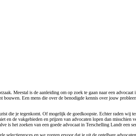
orzaak. Meestal is de aanleiding om op zoek te gaan naar een advocaat i
kunt bouwen. Een mens die over de benodigde kennis over jouw problee
jurist die je tegenkomt. Of mogelijk de goedkoopste. Echter raden wij 
niet en de vakgebieden en prijzen van advocaten lopen dan misschien ve
alve is het zoeken van een goede advocaat in Terschelling Landr een se
le selectieproces en we zorgen ervoor dat je uit de ontelbare advocaten i