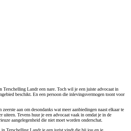
n Terschelling Landr een nare. Toch wil je een juiste advocaat in
mgebied beschikt. En een persoon die inlevingsvermogen toont voor
ten zeerste aan om desondanks wat meer aanbiedingen naast elkaar te
r uiteen. Tevens huur je een advocaat vaak in omdat je in de
rieuze aangelegenheid die niet moet worden onderschat.
n Terschelling Landr je een jurist vindt die bij jou en je