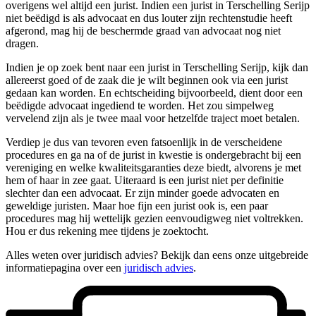
overigens wel altijd een jurist. Indien een jurist in Terschelling Serijp
niet beëdigd is als advocaat en dus louter zijn rechtenstudie heeft
afgerond, mag hij de beschermde graad van advocaat nog niet
dragen.
Indien je op zoek bent naar een jurist in Terschelling Serijp, kijk dan
allereerst goed of de zaak die je wilt beginnen ook via een jurist
gedaan kan worden. En echtscheiding bijvoorbeeld, dient door een
beëdigde advocaat ingediend te worden. Het zou simpelweg
vervelend zijn als je twee maal voor hetzelfde traject moet betalen.
Verdiep je dus van tevoren even fatsoenlijk in de verscheidene
procedures en ga na of de jurist in kwestie is ondergebracht bij een
vereniging en welke kwaliteitsgaranties deze biedt, alvorens je met
hem of haar in zee gaat. Uiteraard is een jurist niet per definitie
slechter dan een advocaat. Er zijn minder goede advocaten en
geweldige juristen. Maar hoe fijn een jurist ook is, een paar
procedures mag hij wettelijk gezien eenvoudigweg niet voltrekken.
Hou er dus rekening mee tijdens je zoektocht.
Alles weten over juridisch advies? Bekijk dan eens onze uitgebreide
informatiepagina over een
juridisch advies
.