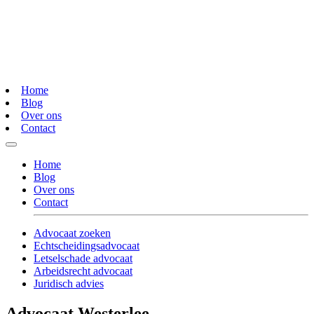
Home
Blog
Over ons
Contact
Home
Blog
Over ons
Contact
Advocaat zoeken
Echtscheidingsadvocaat
Letselschade advocaat
Arbeidsrecht advocaat
Juridisch advies
Advocaat Westerlee