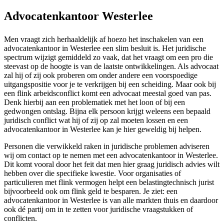
Advocatenkantoor Westerlee
Men vraagt zich herhaaldelijk af hoezo het inschakelen van een
advocatenkantoor in Westerlee een slim besluit is. Het juridische
spectrum wijzigt gemiddeld zo vaak, dat het vraagt om een pro die
steevast op de hoogte is van de laatste ontwikkelingen. Als advocaat
zal hij of zij ook proberen om onder andere een voorspoedige
uitgangspositie voor je te verkrijgen bij een scheiding. Maar ook bij
een flink arbeidsconflict komt een advocaat meestal goed van pas.
Denk hierbij aan een problematiek met het loon of bij een
gedwongen ontslag. Bijna elk persoon krijgt weleens een bepaald
juridisch conflict wat hij of zij op zal moeten lossen en een
advocatenkantoor in Westerlee kan je hier geweldig bij helpen.
Personen die verwikkeld raken in juridische problemen adviseren
wij om contact op te nemen met een advocatenkantoor in Westerlee.
Dit komt vooral door het feit dat men hier graag juridisch advies wilt
hebben over die specifieke kwestie. Voor organisaties of
particulieren met flink vermogen helpt een belastingtechnisch jurist
bijvoorbeeld ook om flink geld te besparen. Je ziet: een
advocatenkantoor in Westerlee is van alle markten thuis en daardoor
ook dé partij om in te zetten voor juridische vraagstukken of
conflicten.