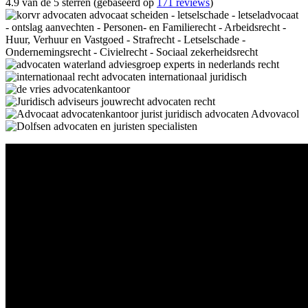
4.9 van de 5 sterren (gebaseerd op
171 reviews
)