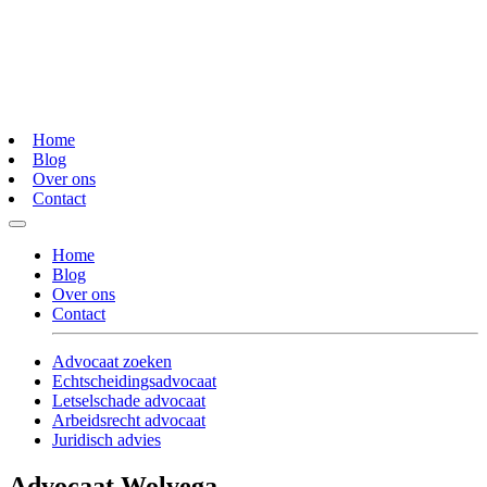
Home
Blog
Over ons
Contact
Home
Blog
Over ons
Contact
Advocaat zoeken
Echtscheidingsadvocaat
Letselschade advocaat
Arbeidsrecht advocaat
Juridisch advies
Advocaat Wolvega