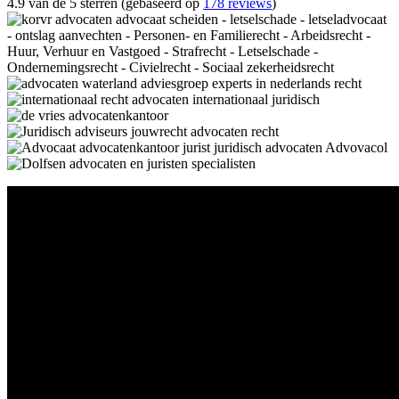
4.9 van de 5 sterren (gebaseerd op
178 reviews
)