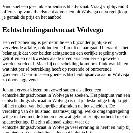
Vind snel een geschikte arbeidsrecht advocaat. Vraag vrijblijvend 3
offertes op van arbeidsrecht advocaten uit Wolvega en vergelijk op
je gemak de prijs en het aanbod.
Echtscheidingsadvocaat Wolvega
Een echtscheiding is per definitie een bijzonder pijnlijke en
vervelende affaire, ook indien je fijn uit elkaar gaat. Uiteraard is het
belangrijk dat voor beiden echtgenoten een eerlijke regeling wordt
getroffen en dat kwesties als de inventaris naar eer en geweten
worden verdeeld. Maar bij een scheiding komt ook flink wat kijken
wat niet per sé betrekking heeft op roerende of onroerende
goederen. Daarom is een goede echtscheidingsadvocaat in Wolvega
zo doorslaggevend.
Je kunt ervoor kiezen om zowel samen als alleen een
echtscheidingsadvocaat in Wolvega te zoeken. Het pluspunt van een
echtscheidingsadvocaat in Wolvega is dat je deskundige hulp krijgt
bij het maken van belangrijke afspraken na het scheiden. De
verdeling van de huisraad, naamswijziging, welke omgangsregeling
wil je maken met de kinderen en wat gebeurt er bijvoorbeeld met de
spaarrekening. Dit zijn allemaal zaken waar de
echtscheidingsadvocaat in Wolvega veel ervaring in heeft en hulp bij
kan bieden. Een scheidingsadvocaat helpt je bij: