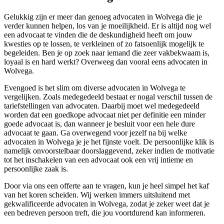
Gelukkig zijn er meer dan genoeg advocaten in Wolvega die je
verder kunnen helpen, los van je moeilijkheid. Er is altijd nog wel
een advocaat te vinden die de deskundigheid heeft om jouw
kwesties op te lossen, te verkleinen of zo fatsoenlijk mogelijk te
begeleiden. Ben je op zoek naar iemand die zeer vakbekwaam is,
loyaal is en hard werkt? Overweeg dan vooral eens advocaten in
Wolvega.
Evengoed is het slim om diverse advocaten in Wolvega te
vergelijken. Zoals medegedeeld bestaat er nogal verschil tussen de
tariefstellingen van advocaten. Daarbij moet wel medegedeeld
worden dat een goedkope advocaat niet per definitie een minder
goede advocaat is, dan wanneer je besluit voor een hele dure
advocaat te gaan. Ga overwegend voor jezelf na bij welke
advocaten in Wolvega je je het fijnste voelt. De persoonlijke klik is
namelijk onvoorstelbaar doorslaggevend, zeker indien de motivatie
tot het inschakelen van een advocaat ook een vrij intieme en
persoonlijke zaak is.
Door via ons een offerte aan te vragen, kun je heel simpel het kaf
van het koren scheiden. Wij werken immers uitsluitend met
gekwalificeerde advocaten in Wolvega, zodat je zeker weet dat je
een bedreven persoon treft, die jou voortdurend kan informeren.