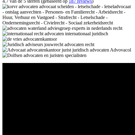
4.7 van de 5 sterren (gebaseerd op
187 reviews
)