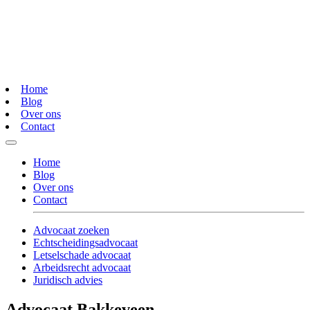
Home
Blog
Over ons
Contact
Home
Blog
Over ons
Contact
Advocaat zoeken
Echtscheidingsadvocaat
Letselschade advocaat
Arbeidsrecht advocaat
Juridisch advies
Advocaat Bakkeveen