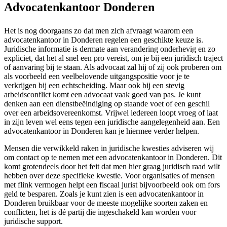
Advocatenkantoor Donderen
Het is nog doorgaans zo dat men zich afvraagt waarom een
advocatenkantoor in Donderen regelen een geschikte keuze is.
Juridische informatie is dermate aan verandering onderhevig en zo
expliciet, dat het al snel een pro vereist, om je bij een juridisch traject
of aanvaring bij te staan. Als advocaat zal hij of zij ook proberen om
als voorbeeld een veelbelovende uitgangspositie voor je te
verkrijgen bij een echtscheiding. Maar ook bij een stevig
arbeidsconflict komt een advocaat vaak goed van pas. Je kunt
denken aan een dienstbeëindiging op staande voet of een geschil
over een arbeidsovereenkomst. Vrijwel iedereen loopt vroeg of laat
in zijn leven wel eens tegen een juridische aangelegenheid aan. Een
advocatenkantoor in Donderen kan je hiermee verder helpen.
Mensen die verwikkeld raken in juridische kwesties adviseren wij
om contact op te nemen met een advocatenkantoor in Donderen. Dit
komt grotendeels door het feit dat men hier graag juridisch raad wilt
hebben over deze specifieke kwestie. Voor organisaties of mensen
met flink vermogen helpt een fiscaal jurist bijvoorbeeld ook om fors
geld te besparen. Zoals je kunt zien is een advocatenkantoor in
Donderen bruikbaar voor de meeste mogelijke soorten zaken en
conflicten, het is dé partij die ingeschakeld kan worden voor
juridische support.