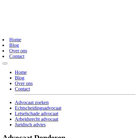
Home
Blog
Over ons
Contact
Home
Blog
Over ons
Contact
Advocaat zoeken
Echtscheidingsadvocaat
Letselschade advocaat
Arbeidsrecht advocaat
Juridisch advies
Advocaat Donderen