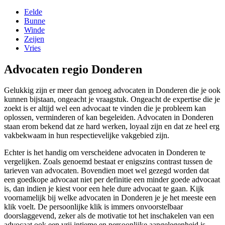
Eelde
Bunne
Winde
Zeijen
Vries
Advocaten regio Donderen
Gelukkig zijn er meer dan genoeg advocaten in Donderen die je ook
kunnen bijstaan, ongeacht je vraagstuk. Ongeacht de expertise die je
zoekt is er altijd wel een advocaat te vinden die je probleem kan
oplossen, verminderen of kan begeleiden. Advocaten in Donderen
staan erom bekend dat ze hard werken, loyaal zijn en dat ze heel erg
vakbekwaam in hun respectievelijke vakgebied zijn.
Echter is het handig om verscheidene advocaten in Donderen te
vergelijken. Zoals genoemd bestaat er enigszins contrast tussen de
tarieven van advocaten. Bovendien moet wel gezegd worden dat
een goedkope advocaat niet per definitie een minder goede advocaat
is, dan indien je kiest voor een hele dure advocaat te gaan. Kijk
voornamelijk bij welke advocaten in Donderen je je het meeste een
klik voelt. De persoonlijke klik is immers onvoorstelbaar
doorslaggevend, zeker als de motivatie tot het inschakelen van een
advocaat ook een vrij intieme en persoonlijke aangelegenheid is.