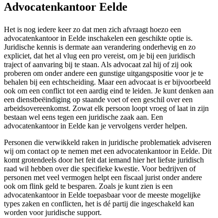
Advocatenkantoor Eelde
Het is nog iedere keer zo dat men zich afvraagt hoezo een
advocatenkantoor in Eelde inschakelen een geschikte optie is.
Juridische kennis is dermate aan verandering onderhevig en zo
expliciet, dat het al vlug een pro vereist, om je bij een juridisch
traject of aanvaring bij te staan. Als advocaat zal hij of zij ook
proberen om onder andere een gunstige uitgangspositie voor je te
behalen bij een echtscheiding. Maar een advocaat is er bijvoorbeeld
ook om een conflict tot een aardig eind te leiden. Je kunt denken aan
een dienstbeëindiging op staande voet of een geschil over een
arbeidsovereenkomst. Zowat elk persoon loopt vroeg of laat in zijn
bestaan wel eens tegen een juridische zaak aan. Een
advocatenkantoor in Eelde kan je vervolgens verder helpen.
Personen die verwikkeld raken in juridische problematiek adviseren
wij om contact op te nemen met een advocatenkantoor in Eelde. Dit
komt grotendeels door het feit dat iemand hier het liefste juridisch
raad wil hebben over die specifieke kwestie. Voor bedrijven of
personen met veel vermogen helpt een fiscaal jurist onder andere
ook om flink geld te besparen. Zoals je kunt zien is een
advocatenkantoor in Eelde toepasbaar voor de meeste mogelijke
types zaken en conflicten, het is dé partij die ingeschakeld kan
worden voor juridische support.