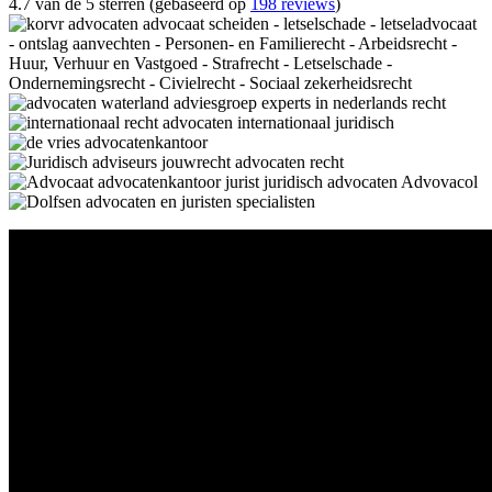
4.7 van de 5 sterren (gebaseerd op
198 reviews
)