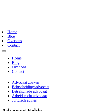
Home
Blog
Over ons
Contact
Home
Blog
Over ons
Contact
Advocaat zoeken
Echtscheidingsadvocaat
Letselschade advocaat
Arbeidsrecht advocaat
Juridisch advies
Advocaat Eelde