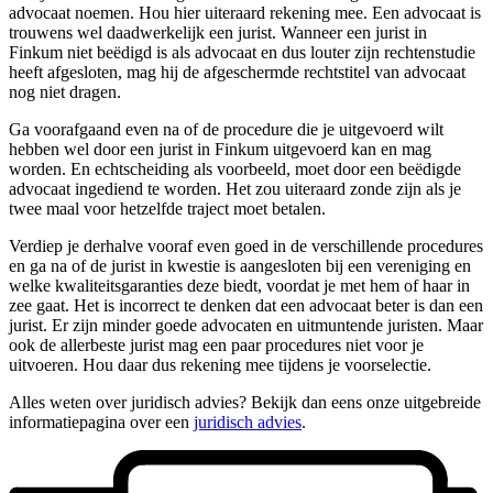
advocaat noemen. Hou hier uiteraard rekening mee. Een advocaat is
trouwens wel daadwerkelijk een jurist. Wanneer een jurist in
Finkum niet beëdigd is als advocaat en dus louter zijn rechtenstudie
heeft afgesloten, mag hij de afgeschermde rechtstitel van advocaat
nog niet dragen.
Ga voorafgaand even na of de procedure die je uitgevoerd wilt
hebben wel door een jurist in Finkum uitgevoerd kan en mag
worden. En echtscheiding als voorbeeld, moet door een beëdigde
advocaat ingediend te worden. Het zou uiteraard zonde zijn als je
twee maal voor hetzelfde traject moet betalen.
Verdiep je derhalve vooraf even goed in de verschillende procedures
en ga na of de jurist in kwestie is aangesloten bij een vereniging en
welke kwaliteitsgaranties deze biedt, voordat je met hem of haar in
zee gaat. Het is incorrect te denken dat een advocaat beter is dan een
jurist. Er zijn minder goede advocaten en uitmuntende juristen. Maar
ook de allerbeste jurist mag een paar procedures niet voor je
uitvoeren. Hou daar dus rekening mee tijdens je voorselectie.
Alles weten over juridisch advies? Bekijk dan eens onze uitgebreide
informatiepagina over een
juridisch advies
.