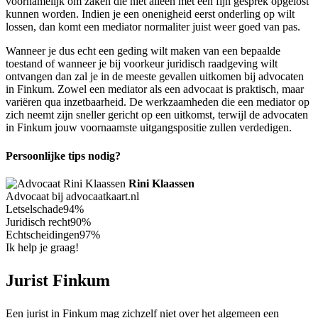
voornamelijk om zaken die niet alleen met een fijn gesprek opgelost
kunnen worden. Indien je een onenigheid eerst onderling op wilt
lossen, dan komt een mediator normaliter juist weer goed van pas.
Wanneer je dus echt een geding wilt maken van een bepaalde
toestand of wanneer je bij voorkeur juridisch raadgeving wilt
ontvangen dan zal je in de meeste gevallen uitkomen bij advocaten
in Finkum. Zowel een mediator als een advocaat is praktisch, maar
variëren qua inzetbaarheid. De werkzaamheden die een mediator op
zich neemt zijn sneller gericht op een uitkomst, terwijl de advocaten
in Finkum jouw voornaamste uitgangspositie zullen verdedigen.
Persoonlijke tips nodig?
Rini Klaassen
Advocaat bij advocaatkaart.nl
Letselschade
94%
Juridisch recht
90%
Echtscheidingen
97%
Ik help je graag!
Jurist Finkum
Een jurist in Finkum mag zichzelf niet over het algemeen een