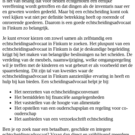
is het van belang dat voor beiden echtgenoten een eerlijke
vereffening wordt getroffen en dat dingen als de inventaris naar eer
en geweten worden gedeeld. Maar bij een echtscheiding komt ook
veel kijken wat niet per definitie betrekking heeft op roerende of
onroerende goederen. Daarom is een goede echtscheidingsadvocaat
in Finkum zo belangrijk.
Je kunt ervoor kiezen om zowel samen als zelfstandig een
echtscheidingsadvocaat in Finkum te zoeken. Het pluspunt van een
echtscheidingsadvocaat in Finkum is dat je deskundige begeleiding
krijgt bij het maken van belangrijke beslissingen na het scheiden. De
verdeling van de meubels, naamswijziging, welke omgangsregeling
wil je treffen met de kinderen en wat gebeurt er als voorbeeld met de
spaarrekening. Dit zijn tal van kwesties waar de
echtscheidingsadvocaat in Finkum aanzienlijke ervaring in heeft en
hulp bij kan bieden. Een scheidingsadvocaat helpt je bij:
Het neerzetten van echtscheidingsconvenant
Het bemiddelen bij financiële aangelegenheden
Het vaststellen van de hoogte van alimentatie
Het opstellen van een ouderschapsplan en regeling voor co-
ouderschap
Het aanbieden van een verzoekschrift echtscheiding
Ben je op zoek naar een betaalbare, geschikte en integere
echtscheidingsadvocaat? Vraag dan direct en vrijblijvend meerdere