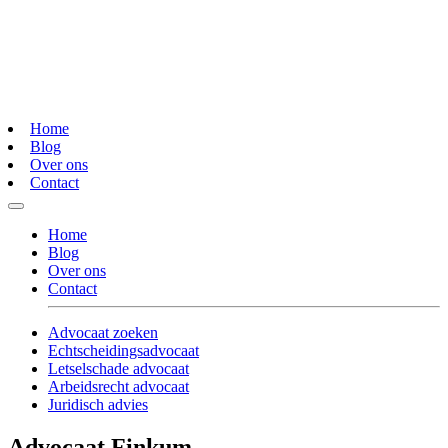
Home
Blog
Over ons
Contact
Home
Blog
Over ons
Contact
Advocaat zoeken
Echtscheidingsadvocaat
Letselschade advocaat
Arbeidsrecht advocaat
Juridisch advies
Advocaat Finkum