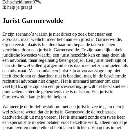
Echtscheidingen
97%
Ik help je graag!
Jurist Garmerwolde
Er zijn scenario`s waarin je niet direct op zoek bent naar een
advocaat, maar wellicht meer hebt aan een jurist in Garmerwolde.
Op de eerste plaats is het denkbaar om bepaalde taken te laten
verrichten door een jurist in Garmerwolde. Er zijn namelijk enkele
juridische kwesties waarbij een jurist hetzelfde kan en mag doen als
een advocaat, maar regelmatig beter geprijsd. Een jurist heeft zijn of
haar studie wel volledig afgerond en is daarmee net zo competent als
een advocaat. Maar omdat een jurist zijn advocaat-stage nog niet
heeft doorlopen en daardoor niet is beëdigd, mag hij de beschermde
rechtstitel advocaat niet dragen. Het is uiteraard jammer om zeer
veel tijd kwijt te zijn aan een procesvoering, je wilt het liefst snel een
punt zetten achter de gebeurtenis die is ontstaan. Een jurist in
Garmerwolde kan je hierbij helpen.
Wanneer je definitief besluit om met een jurist in zee te gaan dien je
wel zeker te weten dat de jurist in Garmerwolde de rechtszaak
daadwerkelijk uit mag voeren. Het is uiteraard zonde om twee keer
een specialist te moeten betalen voor hetzelfde werk, alleen omdat je
je van tevoren ontoereikend hebt laten inlichten. Vraag dus in het