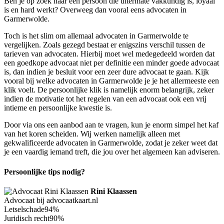
Ben je op zoek naar een persoon die uitermate vakkundig is, loyaal
is en hard werkt? Overweeg dan vooral eens advocaten in
Garmerwolde.
Toch is het slim om allemaal advocaten in Garmerwolde te
vergelijken. Zoals gezegd bestaat er enigszins verschil tussen de
tarieven van advocaten. Hierbij moet wel medegedeeld worden dat
een goedkope advocaat niet per definitie een minder goede advocaat
is, dan indien je besluit voor een zeer dure advocaat te gaan. Kijk
vooral bij welke advocaten in Garmerwolde je je het allermeeste een
klik voelt. De persoonlijke klik is namelijk enorm belangrijk, zeker
indien de motivatie tot het regelen van een advocaat ook een vrij
intieme en persoonlijke kwestie is.
Door via ons een aanbod aan te vragen, kun je enorm simpel het kaf
van het koren scheiden. Wij werken namelijk alleen met
gekwalificeerde advocaten in Garmerwolde, zodat je zeker weet dat
je een vaardig iemand treft, die jou over het algemeen kan adviseren.
Persoonlijke tips nodig?
Rini Klaassen
Advocaat bij advocaatkaart.nl
Letselschade
94%
Juridisch recht
90%