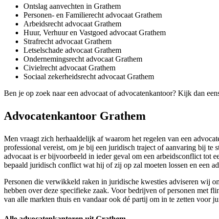
Ontslag aanvechten in Grathem
Personen- en Familierecht advocaat Grathem
Arbeidsrecht advocaat Grathem
Huur, Verhuur en Vastgoed advocaat Grathem
Strafrecht advocaat Grathem
Letselschade advocaat Grathem
Ondernemingsrecht advocaat Grathem
Civielrecht advocaat Grathem
Sociaal zekerheidsrecht advocaat Grathem
Ben je op zoek naar een advocaat of advocatenkantoor? Kijk dan een
Advocatenkantoor Grathem
Men vraagt zich herhaaldelijk af waarom het regelen van een advocaten
professional vereist, om je bij een juridisch traject of aanvaring bij 
advocaat is er bijvoorbeeld in ieder geval om een arbeidsconflict tot e
bepaald juridisch conflict wat hij of zij op zal moeten lossen en een 
Personen die verwikkeld raken in juridische kwesties adviseren wij o
hebben over deze specifieke zaak. Voor bedrijven of personen met flin
van alle markten thuis en vandaar ook dé partij om in te zetten voor 
Alle advocatenkantoren uit Grathem