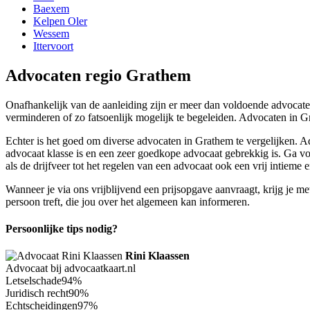
Baexem
Kelpen Oler
Wessem
Ittervoort
Advocaten regio Grathem
Onafhankelijk van de aanleiding zijn er meer dan voldoende advocaten 
verminderen of zo fatsoenlijk mogelijk te begeleiden. Advocaten in Gr
Echter is het goed om diverse advocaten in Grathem te vergelijken. Adv
advocaat klasse is en een zeer goedkope advocaat gebrekkig is. Ga voo
als de drijfveer tot het regelen van een advocaat ook een vrij intieme 
Wanneer je via ons vrijblijvend een prijsopgave aanvraagt, krijg je 
persoon treft, die jou over het algemeen kan informeren.
Persoonlijke tips nodig?
Rini Klaassen
Advocaat bij advocaatkaart.nl
Letselschade
94%
Juridisch recht
90%
Echtscheidingen
97%