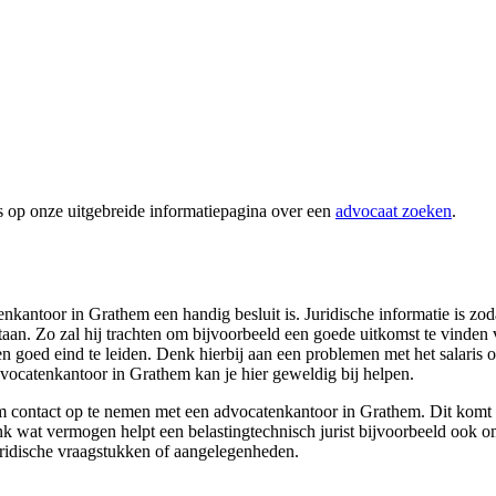
s op onze uitgebreide informatiepagina over een
advocaat zoeken
.
kantoor in Grathem een handig besluit is. Juridische informatie is zoda
te staan. Zo zal hij trachten om bijvoorbeeld een goede uitkomst te vinden
en goed eind te leiden. Denk hierbij aan een problemen met het salaris o
advocatenkantoor in Grathem kan je hier geweldig bij helpen.
m contact op te nemen met een advocatenkantoor in Grathem. Dit komt ho
k wat vermogen helpt een belastingtechnisch jurist bijvoorbeeld ook om
juridische vraagstukken of aangelegenheden.