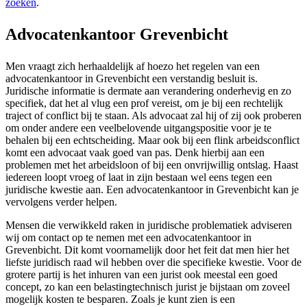
zoeken
.
Advocatenkantoor Grevenbicht
Men vraagt zich herhaaldelijk af hoezo het regelen van een
advocatenkantoor in Grevenbicht een verstandig besluit is.
Juridische informatie is dermate aan verandering onderhevig en zo
specifiek, dat het al vlug een prof vereist, om je bij een rechtelijk
traject of conflict bij te staan. Als advocaat zal hij of zij ook proberen
om onder andere een veelbelovende uitgangspositie voor je te
behalen bij een echtscheiding. Maar ook bij een flink arbeidsconflict
komt een advocaat vaak goed van pas. Denk hierbij aan een
problemen met het arbeidsloon of bij een onvrijwillig ontslag. Haast
iedereen loopt vroeg of laat in zijn bestaan wel eens tegen een
juridische kwestie aan. Een advocatenkantoor in Grevenbicht kan je
vervolgens verder helpen.
Mensen die verwikkeld raken in juridische problematiek adviseren
wij om contact op te nemen met een advocatenkantoor in
Grevenbicht. Dit komt voornamelijk door het feit dat men hier het
liefste juridisch raad wil hebben over die specifieke kwestie. Voor de
grotere partij is het inhuren van een jurist ook meestal een goed
concept, zo kan een belastingtechnisch jurist je bijstaan om zoveel
mogelijk kosten te besparen. Zoals je kunt zien is een