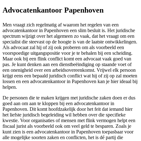
Advocatenkantoor Papenhoven
Men vraagt zich regelmatig af waarom het regelen van een
advocatenkantoor in Papenhoven een slim besluit is. Het juridische
spectrum wijzigt over het algemeen zo vaak, dat het vraagt om een
specialist die steevast op de hoogte is van de laatste ontwikkelingen.
Als advocaat zal hij of zij ook proberen om als voorbeeld een
voorspoedige uitgangspositie voor je te behalen bij een scheiding.
Maar ook bij een flink conflict komt een advocaat vaak goed van
pas. Je kunt denken aan een dienstbeëindiging op staande voet of
een onenigheid over een arbeidsovereenkomst. Vrijwel elk persoon
krijgt eens een bepaald juridisch conflict wat hij of zij op zal moeten
lossen en een advocatenkantoor in Papenhoven kan je hier ideaal bij
helpen.
De personen die te maken krijgen met juridische zaken doen er dus
goed aan om aan te kloppen bij een advocatenkantoor in
Papenhoven. Dit komt hoofdzakelijk door het feit dat iemand hier
het liefste juridisch begeleiding wil hebben over die specifieke
kwestie. Voor organisaties of mensen met flink vermogen helpt een
fiscaal jurist als voorbeeld ook om veel geld te besparen. Zoals je
kunt zien is een advocatenkantoor in Papenhoven toepasbaar voor
alle mogelijke soorten zaken en conflicten, het is dé partij die