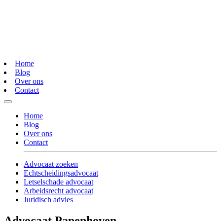
Home
Blog
Over ons
Contact
Home
Blog
Over ons
Contact
Advocaat zoeken
Echtscheidingsadvocaat
Letselschade advocaat
Arbeidsrecht advocaat
Juridisch advies
Advocaat Papenhoven