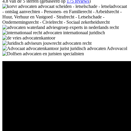
4.8 van de 5 sterren (gebaseerd op
175 reviews
)