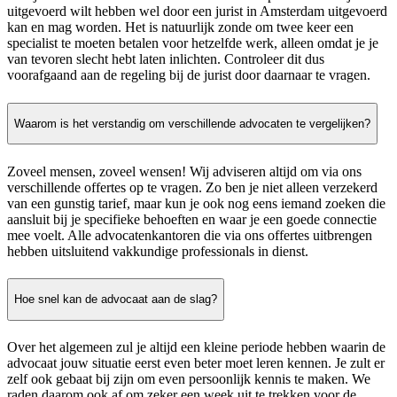
uitgevoerd wilt hebben wel door een jurist in Amsterdam uitgevoerd
kan en mag worden. Het is natuurlijk zonde om twee keer een
specialist te moeten betalen voor hetzelfde werk, alleen omdat je je
van tevoren slecht hebt laten inlichten. Controleer dit dus
voorafgaand aan de regeling bij de jurist door daarnaar te vragen.
Waarom is het verstandig om verschillende advocaten te vergelijken?
Zoveel mensen, zoveel wensen! Wij adviseren altijd om via ons
verschillende offertes op te vragen. Zo ben je niet alleen verzekerd
van een gunstig tarief, maar kun je ook nog eens iemand zoeken die
aansluit bij je specifieke behoeften en waar je een goede connectie
mee voelt. Alle advocatenkantoren die via ons offertes uitbrengen
hebben uitsluitend vakkundige professionals in dienst.
Hoe snel kan de advocaat aan de slag?
Over het algemeen zul je altijd een kleine periode hebben waarin de
advocaat jouw situatie eerst even beter moet leren kennen. Je zult er
zelf ook gebaat bij zijn om even persoonlijk kennis te maken. We
raden daarom ook af om zeker een week uit te trekken voor de