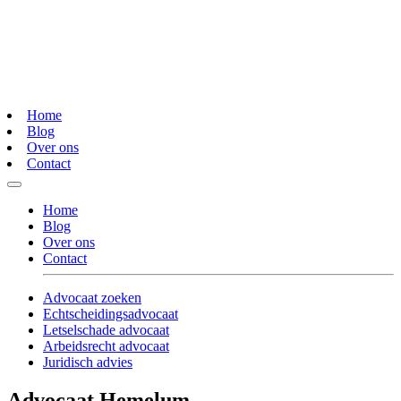
Home
Blog
Over ons
Contact
Home
Blog
Over ons
Contact
Advocaat zoeken
Echtscheidingsadvocaat
Letselschade advocaat
Arbeidsrecht advocaat
Juridisch advies
Advocaat Hemelum