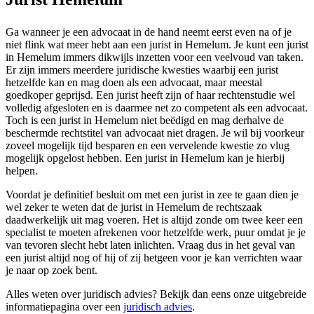
Ga wanneer je een advocaat in de hand neemt eerst even na of je
niet flink wat meer hebt aan een jurist in Hemelum. Je kunt een jurist
in Hemelum immers dikwijls inzetten voor een veelvoud van taken.
Er zijn immers meerdere juridische kwesties waarbij een jurist
hetzelfde kan en mag doen als een advocaat, maar meestal
goedkoper geprijsd. Een jurist heeft zijn of haar rechtenstudie wel
volledig afgesloten en is daarmee net zo competent als een advocaat.
Toch is een jurist in Hemelum niet beëdigd en mag derhalve de
beschermde rechtstitel van advocaat niet dragen. Je wil bij voorkeur
zoveel mogelijk tijd besparen en een vervelende kwestie zo vlug
mogelijk opgelost hebben. Een jurist in Hemelum kan je hierbij
helpen.
Voordat je definitief besluit om met een jurist in zee te gaan dien je
wel zeker te weten dat de jurist in Hemelum de rechtszaak
daadwerkelijk uit mag voeren. Het is altijd zonde om twee keer een
specialist te moeten afrekenen voor hetzelfde werk, puur omdat je je
van tevoren slecht hebt laten inlichten. Vraag dus in het geval van
een jurist altijd nog of hij of zij hetgeen voor je kan verrichten waar
je naar op zoek bent.
Alles weten over juridisch advies? Bekijk dan eens onze uitgebreide
informatiepagina over een
juridisch advies
.