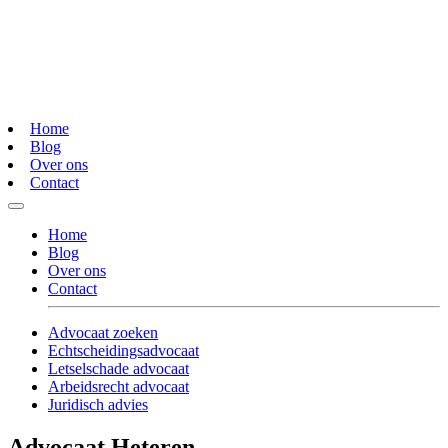
Home
Blog
Over ons
Contact
Home
Blog
Over ons
Contact
Advocaat zoeken
Echtscheidingsadvocaat
Letselschade advocaat
Arbeidsrecht advocaat
Juridisch advies
Advocaat Heteren