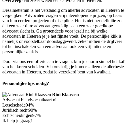
Overweeg dan zeker weten eens advocaten in Heteren.
Desalniettemin is het verstandig om allerlei advocaten in Heteren te
vergelijken. Advocaten vragen vrij uiteenlopende prijzen, op basis
van hun eerdere projecten of discipline. Het is niet per definitie zo
dat een zeer dure advocaat geweldig is en een zeer goedkope
advocaat slecht is. Ga grotendeels voor jezelf na bij welke
advocaten in Heteren je je het fijnste voelt. De persoonlijke klik is
namelijk onvoorstelbaar doorslaggevend, zeker indien de drijfveer
tot het inschakelen van een advocaat ook een vrij intieme en
persoonlijke zaak is.
Door via ons een offerte aan te vragen, kun je enorm simpel het kaf
van het koren scheiden. Via ons krijg je immers alleen de allerbeste
advocaten in Heteren, zodat je verzekerd bent van kwaliteit.
Persoonlijke tips nodig?
Rini Klaassen
Advocaat bij advocaatkaart.nl
Letselschade
94%
Juridisch recht
90%
Echtscheidingen
97%
Ik help je graag!