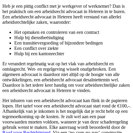
Heb je een pittig conflict met je werkgever of werknemer? Dan is
het praktisch om een arbeidsrecht advocaat in Heteren in te huren.
Een arbeidsrecht advocaat in Heteren heeft verstand van allerlei
arbeidsrechtelijke zaken, waaronder:
Het opmaken en controleren van een contract
Hulp bij dienstbeëindiging
Een transitievergoeding of bijzondere bedingen
Een conflict over ziekte
Hulp bij een kantonrechter
Er verandert regelmatig wat op het vlak van arbeidsrecht en
ontslagrecht. Wet- en regelgeving wisselt onafgebroken. Een
algemeen advocaat is daardoor niet altijd op de hoogte van alle
ontwikkelingen, een arbeidsrecht advocaat desalniettemin wel.
Daardoor is het iedere keer handig om voor arbeidsrechtelijke zaken
een arbeidsrecht advocaat in Heteren te vinden.
Het inhuren van een arbeidsrecht advocaat kan flink in de papieren
lopen. Het tarief voor een arbeidsrecht advocaat start rond de €100,-.
Afhankelijk van je inkomen is het mogelijk dat je recht hebt op een
tegemoetkoming op de kosten. Je zult wel aan een paar
voorwaarden moeten voldoen, wanneer je van deze schaderegeling
gebruik wenst te maken. Elke aanvraag wordt beoordeeld door de
Raad voor Rechtsbijstand
. Via een ‘no-cure-no-pay’-constructie