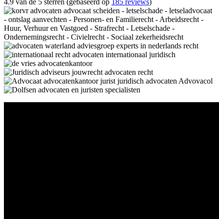
4.9 van de 5 sterren (gebaseerd op
185 reviews
)