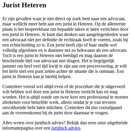
Jurist Heteren
Er zijn gevallen waar je niet direct op zoek bent naar een advocaat,
maar wellicht meer hebt aan een jurist in Heteren. Op de allereerste
plaats is het bespreekbaar om bepaalde taken te laten verrichten door
een jurist in Heteren. Je kunt dan denken aan aangelegenheden waar
een advocaat niet per definitie de rechtzaak hoeft te voeren, zoals bij
een echtscheiding zo is. Een jurist heeft zijn of haar studie wel
volledig afgesloten en is daarmee net zo bekwaam als een advocaat.
Toch is een jurist in Heteren niet beëdigd en mag daarom de
beschermde titel van advocaat niet dragen. Het is begrijpelijk
jammer om heel veel tijd kwijt te zijn aan een procesvoering, je wilt
het liefst snel een punt zetten achter de situatie die is ontstaan. Een
jurist in Heteren kan je hierbij helpen.
Controleer vooraf wel altijd even of de procedure die je uitgevoerd
wilt hebben wel door een jurist in Heteren verricht kan en mag
worden. Het is altijd zonde om twee keer een professional te moeten
afrekenen voor hetzelfde werk, alleen omdat je je van tevoren
onvoldoende hebt laten inlichten. Controleer dit dus voorafgaand
aan de overeenkomst bij de jurist door daarnaar te vragen.
Alles weten over juridisch advies? Bekijk dan eens onze uitgebreide
informatiepagina over een
juridisch advies
.