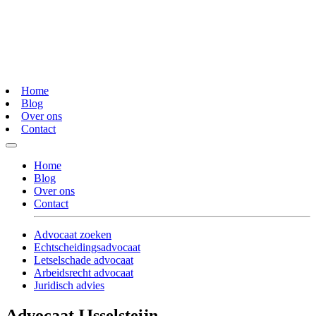
Home
Blog
Over ons
Contact
Home
Blog
Over ons
Contact
Advocaat zoeken
Echtscheidingsadvocaat
Letselschade advocaat
Arbeidsrecht advocaat
Juridisch advies
Advocaat IJsselsteijn