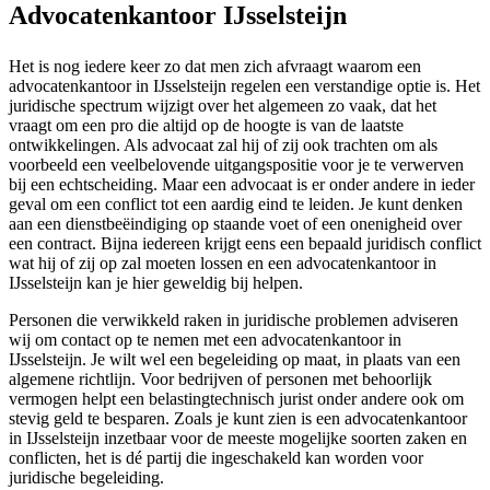
Advocatenkantoor IJsselsteijn
Het is nog iedere keer zo dat men zich afvraagt waarom een
advocatenkantoor in IJsselsteijn regelen een verstandige optie is. Het
juridische spectrum wijzigt over het algemeen zo vaak, dat het
vraagt om een pro die altijd op de hoogte is van de laatste
ontwikkelingen. Als advocaat zal hij of zij ook trachten om als
voorbeeld een veelbelovende uitgangspositie voor je te verwerven
bij een echtscheiding. Maar een advocaat is er onder andere in ieder
geval om een conflict tot een aardig eind te leiden. Je kunt denken
aan een dienstbeëindiging op staande voet of een onenigheid over
een contract. Bijna iedereen krijgt eens een bepaald juridisch conflict
wat hij of zij op zal moeten lossen en een advocatenkantoor in
IJsselsteijn kan je hier geweldig bij helpen.
Personen die verwikkeld raken in juridische problemen adviseren
wij om contact op te nemen met een advocatenkantoor in
IJsselsteijn. Je wilt wel een begeleiding op maat, in plaats van een
algemene richtlijn. Voor bedrijven of personen met behoorlijk
vermogen helpt een belastingtechnisch jurist onder andere ook om
stevig geld te besparen. Zoals je kunt zien is een advocatenkantoor
in IJsselsteijn inzetbaar voor de meeste mogelijke soorten zaken en
conflicten, het is dé partij die ingeschakeld kan worden voor
juridische begeleiding.