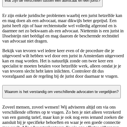
Wat zijn de verschillen tussen een advocaat en een jurist?
Er zijn enkele juridische problemen waarbij een jurist hetzelfde kan
en mag doen als een advocaat, maar dikwijls beter geprijsd. Een
jurist heeft zijn of haar rechtenstudie wel volledig afgerond en is
daarmee net zo bekwaam als een advocaat. Niettemin is een jurist in
IJsselsteijn niet beëdigd en mag daarom de beschermde rechtstitel
van advocaat niet dragen.
Bekijk van tevoren wel iedere keer even of de procedure die je
uitgevoerd wilt hebben wel door een jurist in Amsterdam uitgevoerd
kan en mag worden. Het is natuurlijk zonde om twee keer een
specialist te moeten betalen voor hetzelfde werk, alleen omdat je je
van tevoren slecht hebt laten inlichten. Controleer dit dus
voorafgaand aan de regeling bij de jurist door daarnaar te vragen.
Waarom is het verstandig om verschillende advocaten te vergelijken?
Zoveel mensen, zoveel wensen! Wij adviseren altijd om via ons
verschillende offertes op te vragen. Zo ben je niet alleen verzekerd
van een gunstig tarief, maar kun je ook nog eens iemand zoeken die
aansluit bij je specifieke behoeften en waar je een goede connectie