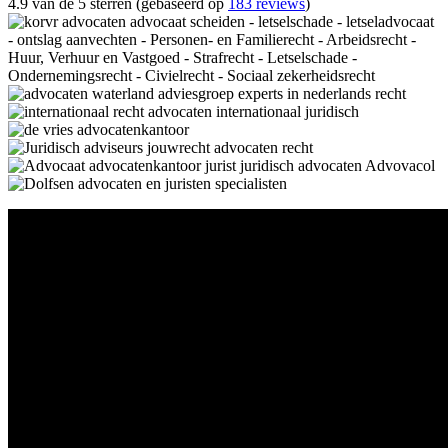
4.9 van de 5 sterren (gebaseerd op
183 reviews
)