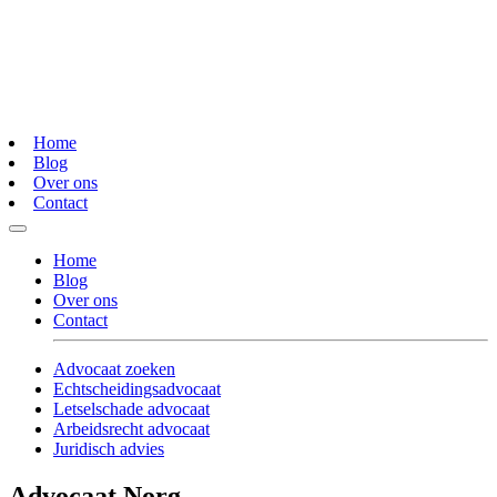
Home
Blog
Over ons
Contact
Home
Blog
Over ons
Contact
Advocaat zoeken
Echtscheidingsadvocaat
Letselschade advocaat
Arbeidsrecht advocaat
Juridisch advies
Advocaat Norg