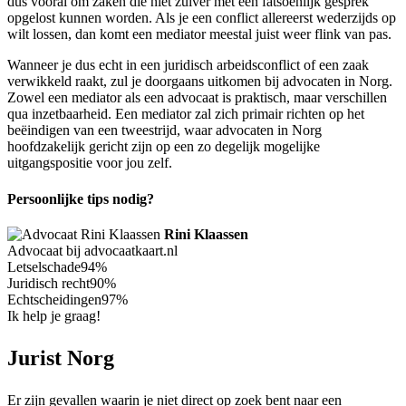
dus vooral om zaken die niet zuiver met een fatsoenlijk gesprek
opgelost kunnen worden. Als je een conflict allereerst wederzijds op
wilt lossen, dan komt een mediator meestal juist weer flink van pas.
Wanneer je dus echt in een juridisch arbeidsconflict of een zaak
verwikkeld raakt, zul je doorgaans uitkomen bij advocaten in Norg.
Zowel een mediator als een advocaat is praktisch, maar verschillen
qua inzetbaarheid. Een mediator zal zich primair richten op het
beëindigen van een tweestrijd, waar advocaten in Norg
hoofdzakelijk gericht zijn op een zo degelijk mogelijke
uitgangspositie voor jou zelf.
Persoonlijke tips nodig?
Rini Klaassen
Advocaat bij advocaatkaart.nl
Letselschade
94%
Juridisch recht
90%
Echtscheidingen
97%
Ik help je graag!
Jurist Norg
Er zijn gevallen waarin je niet direct op zoek bent naar een