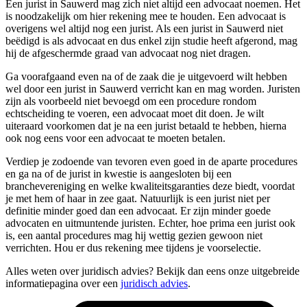
Een jurist in Sauwerd mag zich niet altijd een advocaat noemen. Het
is noodzakelijk om hier rekening mee te houden. Een advocaat is
overigens wel altijd nog een jurist. Als een jurist in Sauwerd niet
beëdigd is als advocaat en dus enkel zijn studie heeft afgerond, mag
hij de afgeschermde graad van advocaat nog niet dragen.
Ga voorafgaand even na of de zaak die je uitgevoerd wilt hebben
wel door een jurist in Sauwerd verricht kan en mag worden. Juristen
zijn als voorbeeld niet bevoegd om een procedure rondom
echtscheiding te voeren, een advocaat moet dit doen. Je wilt
uiteraard voorkomen dat je na een jurist betaald te hebben, hierna
ook nog eens voor een advocaat te moeten betalen.
Verdiep je zodoende van tevoren even goed in de aparte procedures
en ga na of de jurist in kwestie is aangesloten bij een
branchevereniging en welke kwaliteitsgaranties deze biedt, voordat
je met hem of haar in zee gaat. Natuurlijk is een jurist niet per
definitie minder goed dan een advocaat. Er zijn minder goede
advocaten en uitmuntende juristen. Echter, hoe prima een jurist ook
is, een aantal procedures mag hij wettig gezien gewoon niet
verrichten. Hou er dus rekening mee tijdens je voorselectie.
Alles weten over juridisch advies? Bekijk dan eens onze uitgebreide
informatiepagina over een
juridisch advies
.