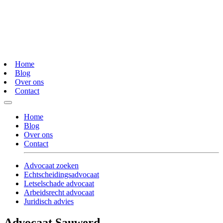
Home
Blog
Over ons
Contact
Home
Blog
Over ons
Contact
Advocaat zoeken
Echtscheidingsadvocaat
Letselschade advocaat
Arbeidsrecht advocaat
Juridisch advies
Advocaat Sauwerd