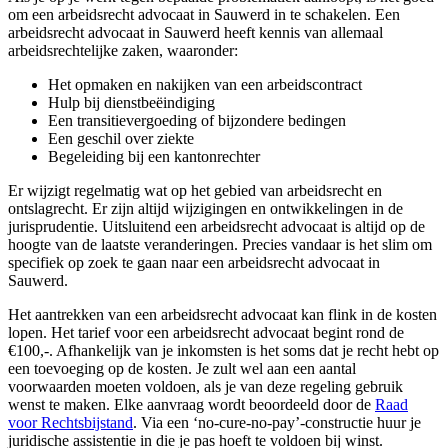
om een arbeidsrecht advocaat in Sauwerd in te schakelen. Een
arbeidsrecht advocaat in Sauwerd heeft kennis van allemaal
arbeidsrechtelijke zaken, waaronder:
Het opmaken en nakijken van een arbeidscontract
Hulp bij dienstbeëindiging
Een transitievergoeding of bijzondere bedingen
Een geschil over ziekte
Begeleiding bij een kantonrechter
Er wijzigt regelmatig wat op het gebied van arbeidsrecht en
ontslagrecht. Er zijn altijd wijzigingen en ontwikkelingen in de
jurisprudentie. Uitsluitend een arbeidsrecht advocaat is altijd op de
hoogte van de laatste veranderingen. Precies vandaar is het slim om
specifiek op zoek te gaan naar een arbeidsrecht advocaat in
Sauwerd.
Het aantrekken van een arbeidsrecht advocaat kan flink in de kosten
lopen. Het tarief voor een arbeidsrecht advocaat begint rond de
€100,-. Afhankelijk van je inkomsten is het soms dat je recht hebt op
een toevoeging op de kosten. Je zult wel aan een aantal
voorwaarden moeten voldoen, als je van deze regeling gebruik
wenst te maken. Elke aanvraag wordt beoordeeld door de
Raad
voor Rechtsbijstand
. Via een ‘no-cure-no-pay’-constructie huur je
juridische assistentie in die je pas hoeft te voldoen bij winst.