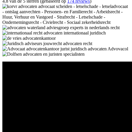
4.8 van de 5 sterren (gebaseerd op
174 reviews
)