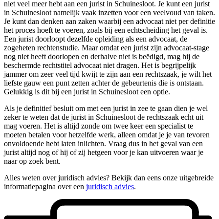
niet veel meer hebt aan een jurist in Schuinesloot. Je kunt een jurist
in Schuinesloot namelijk vaak inzetten voor een veelvoud van taken.
Je kunt dan denken aan zaken waarbij een advocaat niet per definitie
het proces hoeft te voeren, zoals bij een echtscheiding het geval is.
Een jurist doorloopt dezelfde opleiding als een advocaat, de
zogeheten rechtenstudie. Maar omdat een jurist zijn advocaat-stage
nog niet heeft doorlopen en derhalve niet is beëdigd, mag hij de
beschermde rechtstitel advocaat niet dragen. Het is begrijpelijk
jammer om zeer veel tijd kwijt te zijn aan een rechtszaak, je wilt het
liefste gauw een punt zetten achter de gebeurtenis die is ontstaan.
Gelukkig is dit bij een jurist in Schuinesloot een optie.
Als je definitief besluit om met een jurist in zee te gaan dien je wel
zeker te weten dat de jurist in Schuinesloot de rechtszaak echt uit
mag voeren. Het is altijd zonde om twee keer een specialist te
moeten betalen voor hetzelfde werk, alleen omdat je je van tevoren
onvoldoende hebt laten inlichten. Vraag dus in het geval van een
jurist altijd nog of hij of zij hetgeen voor je kan uitvoeren waar je
naar op zoek bent.
Alles weten over juridisch advies? Bekijk dan eens onze uitgebreide
informatiepagina over een
juridisch advies
.