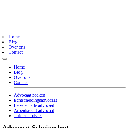
Home
Blog
Over ons
Contact
Home
Blog
Over ons
Contact
Advocaat zoeken
Echtscheidingsadvocaat
Letselschade advocaat
Arbeidsrecht advocaat
Juridisch advies
Advocaat Schuinesloot