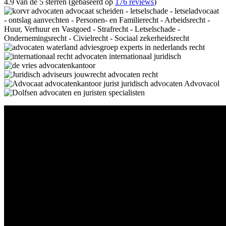
4.9 van de 5 sterren (gebaseerd op
176 reviews
)