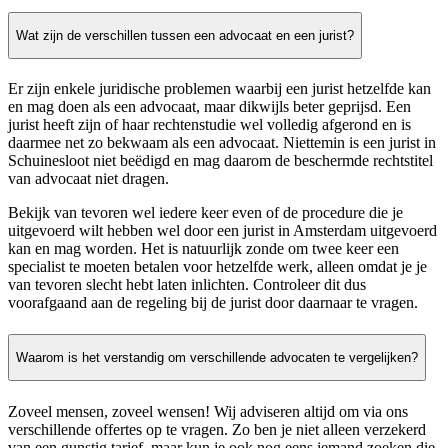
Wat zijn de verschillen tussen een advocaat en een jurist?
Er zijn enkele juridische problemen waarbij een jurist hetzelfde kan
en mag doen als een advocaat, maar dikwijls beter geprijsd. Een
jurist heeft zijn of haar rechtenstudie wel volledig afgerond en is
daarmee net zo bekwaam als een advocaat. Niettemin is een jurist in
Schuinesloot niet beëdigd en mag daarom de beschermde rechtstitel
van advocaat niet dragen.
Bekijk van tevoren wel iedere keer even of de procedure die je
uitgevoerd wilt hebben wel door een jurist in Amsterdam uitgevoerd
kan en mag worden. Het is natuurlijk zonde om twee keer een
specialist te moeten betalen voor hetzelfde werk, alleen omdat je je
van tevoren slecht hebt laten inlichten. Controleer dit dus
voorafgaand aan de regeling bij de jurist door daarnaar te vragen.
Waarom is het verstandig om verschillende advocaten te vergelijken?
Zoveel mensen, zoveel wensen! Wij adviseren altijd om via ons
verschillende offertes op te vragen. Zo ben je niet alleen verzekerd
van een gunstig tarief, maar kun je ook nog eens iemand zoeken die