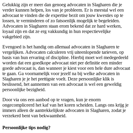
Gelukkig zijn er meer dan genoeg advocaten in Slagharen die je
verder kunnen helpen, los van je probleem. Er is meestal wel een
advocaat te vinden die de expertise bezit om jouw kwesties op te
lossen, te verminderen of zo fatsoenlijk mogelijk te begeleiden.
Advocaten in Slagharen staan erom bekend dat ze hard werken,
loyaal zijn en dat ze erg vakkundig in hun respectievelijke
vakgebied zijn.
Evengoed is het handig om allemaal advocaten in Slagharen te
vergelijken. Advocaten calculeren vrij uiteenlopende tarieven, op
basis van hun ervaring of discipline. Hierbij moet wel medegedeeld
worden dat een goedkope advocaat niet per definitie een minder
goede advocaat is, dan wanneer je kiest voor een hele dure advocaat
te gaan. Ga voornamelijk voor jezelf na bij welke advocaten in
Slagharen je je het prettigste voelt. Deze persoonlijke klik is
beslissend, het aannemen van een advocaat is wel een geweldig
persoonlijke bezigheid.
Door via ons een aanbod op te vragen, kun je enorm
ongecompliceerd het kaf van het koren scheiden. Langs ons krijg je
immers alleen de aantrekkelijkste advocaten in Slagharen, zodat je
verzekerd bent van bekwaamheid.
Persoonlijke tips nodig?