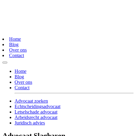
Home
Blog
Over ons
Contact
Home
Blog
Over ons
Contact
Advocaat zoeken
Echtscheidingsadvocaat
Letselschade advocaat
Arbeidsrecht advocaat
Juridisch advies
Advocaat Slagharen