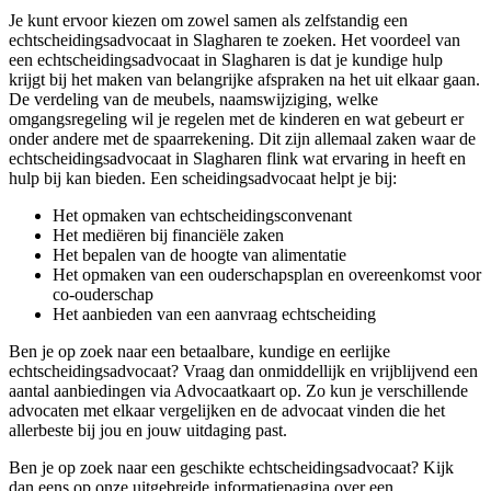
Je kunt ervoor kiezen om zowel samen als zelfstandig een
echtscheidingsadvocaat in Slagharen te zoeken. Het voordeel van
een echtscheidingsadvocaat in Slagharen is dat je kundige hulp
krijgt bij het maken van belangrijke afspraken na het uit elkaar gaan.
De verdeling van de meubels, naamswijziging, welke
omgangsregeling wil je regelen met de kinderen en wat gebeurt er
onder andere met de spaarrekening. Dit zijn allemaal zaken waar de
echtscheidingsadvocaat in Slagharen flink wat ervaring in heeft en
hulp bij kan bieden. Een scheidingsadvocaat helpt je bij:
Het opmaken van echtscheidingsconvenant
Het mediëren bij financiële zaken
Het bepalen van de hoogte van alimentatie
Het opmaken van een ouderschapsplan en overeenkomst voor
co-ouderschap
Het aanbieden van een aanvraag echtscheiding
Ben je op zoek naar een betaalbare, kundige en eerlijke
echtscheidingsadvocaat? Vraag dan onmiddellijk en vrijblijvend een
aantal aanbiedingen via Advocaatkaart op. Zo kun je verschillende
advocaten met elkaar vergelijken en de advocaat vinden die het
allerbeste bij jou en jouw uitdaging past.
Ben je op zoek naar een geschikte echtscheidingsadvocaat? Kijk
dan eens op onze uitgebreide informatiepagina over een