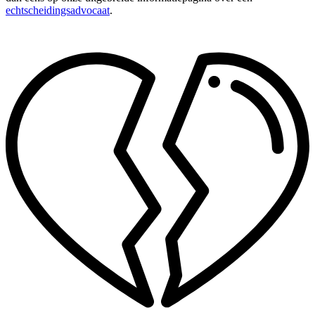
echtscheidingsadvocaat
.