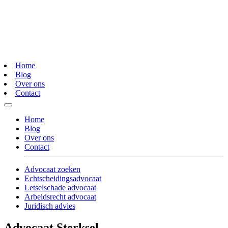
Home
Blog
Over ons
Contact
Home
Blog
Over ons
Contact
Advocaat zoeken
Echtscheidingsadvocaat
Letselschade advocaat
Arbeidsrecht advocaat
Juridisch advies
Advocaat Sterksel