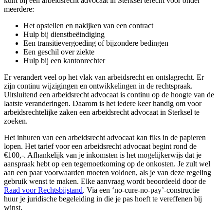
kunt bij een arbeidsrecht advocaat in Sterksel terecht voor onder
meerdere:
Het opstellen en nakijken van een contract
Hulp bij dienstbeëindiging
Een transitievergoeding of bijzondere bedingen
Een geschil over ziekte
Hulp bij een kantonrechter
Er verandert veel op het vlak van arbeidsrecht en ontslagrecht. Er
zijn continu wijzigingen en ontwikkelingen in de rechtspraak.
Uitsluitend een arbeidsrecht advocaat is continu op de hoogte van de
laatste veranderingen. Daarom is het iedere keer handig om voor
arbeidsrechtelijke zaken een arbeidsrecht advocaat in Sterksel te
zoeken.
Het inhuren van een arbeidsrecht advocaat kan fiks in de papieren
lopen. Het tarief voor een arbeidsrecht advocaat begint rond de
€100,-. Afhankelijk van je inkomsten is het mogelijkerwijs dat je
aanspraak hebt op een tegemoetkoming op de onkosten. Je zult wel
aan een paar voorwaarden moeten voldoen, als je van deze regeling
gebruik wenst te maken. Elke aanvraag wordt beoordeeld door de
Raad voor Rechtsbijstand
. Via een ‘no-cure-no-pay’-constructie
huur je juridische begeleiding in die je pas hoeft te vereffenen bij
winst.