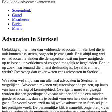
Bekijk ook advocatenkantoren uit
Soerendonk
Gastel
Maarheeze
Budel
Mierlo
Advocaten in Sterksel
Gelukkig zijn er meer dan voldoende advocaten in Sterksel die je
ook kunnen assisteren, ongeacht je vraagstuk. Er is altijd nog wel
een advocaat te vinden die de expertise bezit om jouw narigheden
op te lossen, te verkleinen of zo goed mogelijk te begeleiden. Ben je
op zoek naar iemand die uiterst deskundig is, loyaal is en hard
werkt? Overweeg dan zeker weten eens advocaten in Sterksel.
We raden wel altijd aan om allemaal advocaten in Sterksel te
vergelijken. Advocaten rekenen vrij uiteenlopende prijzen, op basis
van hun ervaring of kennisgebied. Overigens moet wel gezegd
worden dat een goedkope advocaat niet per definitie een minder
goede advocaat is, dan als je besluit voor een hele dure advocaat te
gaan. Ga vooral voor jezelf na bij welke advocaten in Sterksel je je
het prettigste voelt. De persoonlijke klik is namelijk ongelofelijk van
belang, zeker als de motivatie tot het regelen van een advocaat ook