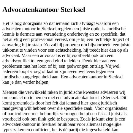
Advocatenkantoor Sterksel
Het is nog doorgaans zo dat iemand zich afvraagt waarom een
advocatenkantoor in Sterksel regelen een juiste optie is. Juridische
kennis is dermate aan verandering onderhevig en zo specifiek, dat
het al vlug een professional vereist, om je bij een rechtelijk traject of
aanvaring bij te staan. Zo zal hij proberen om bijvoorbeeld een juiste
uitkomst te vinden voor een echtscheiding, hij treedt hier dan op als
advocaat. Maar een advocaat is er bijvoorbeeld ook om een
arbeidsconflict tot een goed eind te leiden. Denk hier aan een
problemen met het loon of bij een gedwongen ontslag. Vrijwel
iedereen loopt vroeg of laat in zijn leven wel eens tegen een
juridische aangelegenheid aan. Een advocatenkantoor in Sterksel
kan je dan verder helpen.
Mensen die verwikkeld raken in juridische kwesties adviseren wij
om contact op te nemen met een advocatenkantoor in Sterksel. Dit
komt grotendeels door het feit dat iemand hier graag juridisch
raadgeving wilt hebben over die specifieke zaak. Voor organisaties
of particulieren met behoorlijk vermogen helpt een fiscaal jurist als
voorbeeld ook om flink geld te besparen. Zoals je kunt zien is een
advocatenkantoor in Sterksel bruikbaar voor allemaal mogelijke
types zaken en conflicten, het is dé partij die ingeschakeld kan