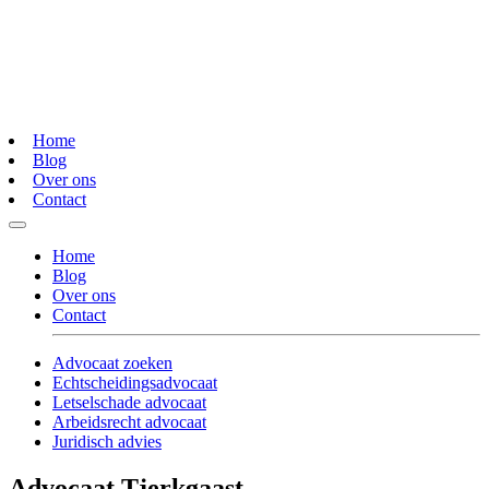
Home
Blog
Over ons
Contact
Home
Blog
Over ons
Contact
Advocaat zoeken
Echtscheidingsadvocaat
Letselschade advocaat
Arbeidsrecht advocaat
Juridisch advies
Advocaat Tjerkgaast