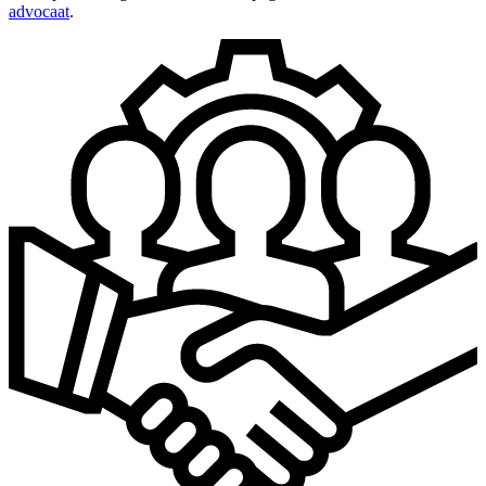
advocaat
.