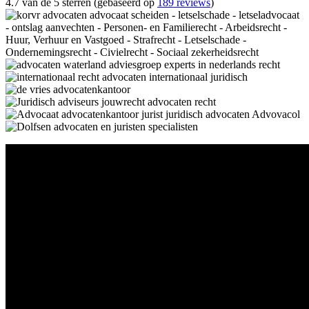
4.7 van de 5 sterren (gebaseerd op
189 reviews
)