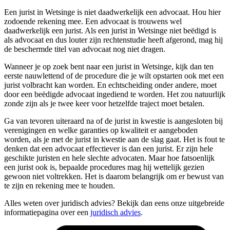
Een jurist in Wetsinge is niet daadwerkelijk een advocaat. Hou hier
zodoende rekening mee. Een advocaat is trouwens wel
daadwerkelijk een jurist. Als een jurist in Wetsinge niet beëdigd is
als advocaat en dus louter zijn rechtenstudie heeft afgerond, mag hij
de beschermde titel van advocaat nog niet dragen.
Wanneer je op zoek bent naar een jurist in Wetsinge, kijk dan ten
eerste nauwlettend of de procedure die je wilt opstarten ook met een
jurist volbracht kan worden. En echtscheiding onder andere, moet
door een beëdigde advocaat ingediend te worden. Het zou natuurlijk
zonde zijn als je twee keer voor hetzelfde traject moet betalen.
Ga van tevoren uiteraard na of de jurist in kwestie is aangesloten bij
verenigingen en welke garanties op kwaliteit er aangeboden
worden, als je met de jurist in kwestie aan de slag gaat. Het is fout te
denken dat een advocaat effectiever is dan een jurist. Er zijn hele
geschikte juristen en hele slechte advocaten. Maar hoe fatsoenlijk
een jurist ook is, bepaalde procedures mag hij wettelijk gezien
gewoon niet voltrekken. Het is daarom belangrijk om er bewust van
te zijn en rekening mee te houden.
Alles weten over juridisch advies? Bekijk dan eens onze uitgebreide
informatiepagina over een
juridisch advies
.