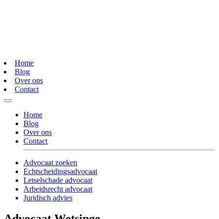
Home
Blog
Over ons
Contact
Home
Blog
Over ons
Contact
Advocaat zoeken
Echtscheidingsadvocaat
Letselschade advocaat
Arbeidsrecht advocaat
Juridisch advies
Advocaat Wetsinge