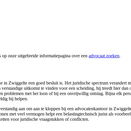
s op onze uitgebreide informatiepagina over een
advocaat zoeken
.
in Zwiggelte een goed besluit is. Het juridische spectrum verandert me
 verstandige uitkomst te vinden voor een scheiding, hij treedt hier dan 
 problemen met het loon of bij een onvrijwillig ontslag. Bijna elk persoo
dig bij helpen.
verstandig aan om aan te kloppen bij een advocatenkantoor in Zwiggelte.
sonen met veel vermogen helpt een belastingtechnisch jurist als voorbeel
zetten voor juridische vraagstukken of conflicten.