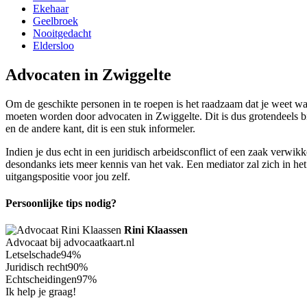
Ekehaar
Geelbroek
Nooitgedacht
Eldersloo
Advocaten in Zwiggelte
Om de geschikte personen in te roepen is het raadzaam dat je weet wa
moeten worden door advocaten in Zwiggelte. Dit is dus grotendeels bij 
en de andere kant, dit is een stuk informeler.
Indien je dus echt in een juridisch arbeidsconflict of een zaak verwi
desondanks iets meer kennis van het vak. Een mediator zal zich in he
uitgangspositie voor jou zelf.
Persoonlijke tips nodig?
Rini Klaassen
Advocaat bij advocaatkaart.nl
Letselschade
94%
Juridisch recht
90%
Echtscheidingen
97%
Ik help je graag!