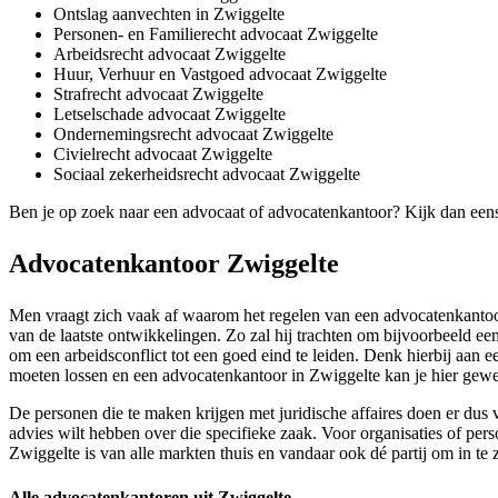
Ontslag aanvechten in Zwiggelte
Personen- en Familierecht advocaat Zwiggelte
Arbeidsrecht advocaat Zwiggelte
Huur, Verhuur en Vastgoed advocaat Zwiggelte
Strafrecht advocaat Zwiggelte
Letselschade advocaat Zwiggelte
Ondernemingsrecht advocaat Zwiggelte
Civielrecht advocaat Zwiggelte
Sociaal zekerheidsrecht advocaat Zwiggelte
Ben je op zoek naar een advocaat of advocatenkantoor? Kijk dan een
Advocatenkantoor Zwiggelte
Men vraagt zich vaak af waarom het regelen van een advocatenkantoor 
van de laatste ontwikkelingen. Zo zal hij trachten om bijvoorbeeld een
om een arbeidsconflict tot een goed eind te leiden. Denk hierbij aan een
moeten lossen en een advocatenkantoor in Zwiggelte kan je hier gewel
De personen die te maken krijgen met juridische affaires doen er dus 
advies wilt hebben over die specifieke zaak. Voor organisaties of per
Zwiggelte is van alle markten thuis en vandaar ook dé partij om in te 
Alle advocatenkantoren uit Zwiggelte