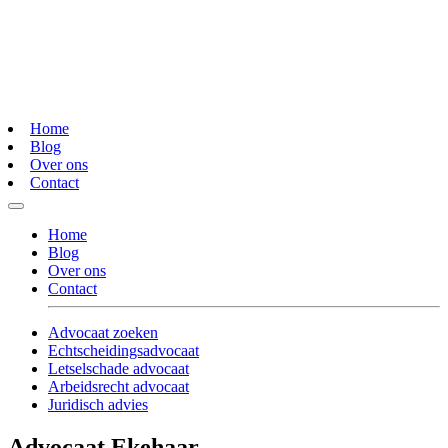
Home
Blog
Over ons
Contact
Home
Blog
Over ons
Contact
Advocaat zoeken
Echtscheidingsadvocaat
Letselschade advocaat
Arbeidsrecht advocaat
Juridisch advies
Advocaat Ekehaar