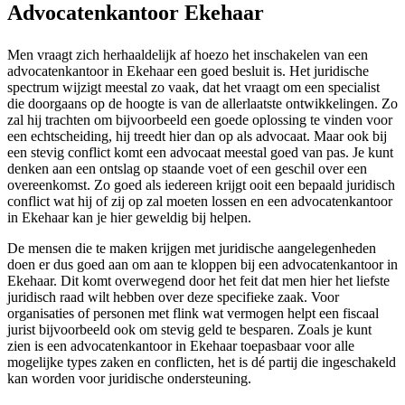
Advocatenkantoor Ekehaar
Men vraagt zich herhaaldelijk af hoezo het inschakelen van een
advocatenkantoor in Ekehaar een goed besluit is. Het juridische
spectrum wijzigt meestal zo vaak, dat het vraagt om een specialist
die doorgaans op de hoogte is van de allerlaatste ontwikkelingen. Zo
zal hij trachten om bijvoorbeeld een goede oplossing te vinden voor
een echtscheiding, hij treedt hier dan op als advocaat. Maar ook bij
een stevig conflict komt een advocaat meestal goed van pas. Je kunt
denken aan een ontslag op staande voet of een geschil over een
overeenkomst. Zo goed als iedereen krijgt ooit een bepaald juridisch
conflict wat hij of zij op zal moeten lossen en een advocatenkantoor
in Ekehaar kan je hier geweldig bij helpen.
De mensen die te maken krijgen met juridische aangelegenheden
doen er dus goed aan om aan te kloppen bij een advocatenkantoor in
Ekehaar. Dit komt overwegend door het feit dat men hier het liefste
juridisch raad wilt hebben over deze specifieke zaak. Voor
organisaties of personen met flink wat vermogen helpt een fiscaal
jurist bijvoorbeeld ook om stevig geld te besparen. Zoals je kunt
zien is een advocatenkantoor in Ekehaar toepasbaar voor alle
mogelijke types zaken en conflicten, het is dé partij die ingeschakeld
kan worden voor juridische ondersteuning.