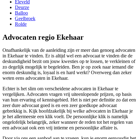
Eleveld
Deurze
Balloo
Geelbroek
Rolde
Advocaten regio Ekehaar
Onafhankelijk van de aanleiding zijn er meer dan genoeg advocaten
in Ekehaar te vinden. Er is altijd wel een advocaat te vinden die de
deskundigheid bezit om jouw kwesties op te lossen, te verkleinen of
zo degelijk mogelijk te begeleiden. Ben je op zoek naar iemand die
enorm deskundig is, loyaal is en hard werkt? Overweeg dan zeker
weten eens advocaten in Ekehaar.
Echter is het slim om verscheidene advocaten in Ekehaar te
vergelijken. Advocaten vragen vrij uiteenlopende prijzen, op basis
van hun ervaring of kennisgebied. Het is niet per definitie zo dat een
zeer dure advocaat goed is en een zeer goedkope advocaat
gebrekkig is. Kijk hoofdzakelijk bij welke advocaten in Ekehaar je
je het allermeeste een klik voelt. De persoonlijke klik is namelijk
ongelofelijk belangrijk, zeker wanneer de reden tot het regelen van
een advocaat ook een vrij intieme en persoonlijke affaire is.
Door via ons een aanbod aan te vragen, kun je enorm eenvoudig het