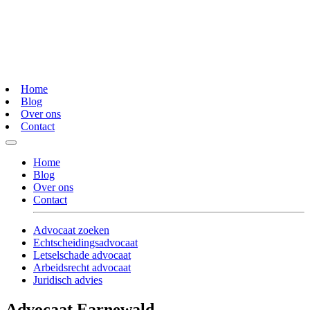
Home
Blog
Over ons
Contact
Home
Blog
Over ons
Contact
Advocaat zoeken
Echtscheidingsadvocaat
Letselschade advocaat
Arbeidsrecht advocaat
Juridisch advies
Advocaat Earnewald