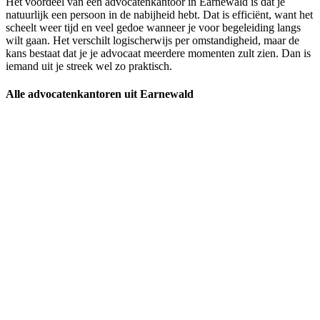
Het voordeel van een advocatenkantoor in Earnewald is dat je
natuurlijk een persoon in de nabijheid hebt. Dat is efficiënt, want het
scheelt weer tijd en veel gedoe wanneer je voor begeleiding langs
wilt gaan. Het verschilt logischerwijs per omstandigheid, maar de
kans bestaat dat je je advocaat meerdere momenten zult zien. Dan is
iemand uit je streek wel zo praktisch.
Alle advocatenkantoren uit Earnewald