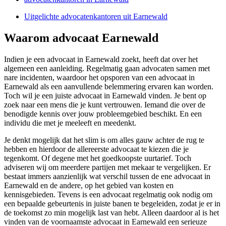
Uitgelichte advocatenkantoren uit Earnewald
Waarom advocaat Earnewald
Indien je een advocaat in Earnewald zoekt, heeft dat over het
algemeen een aanleiding. Regelmatig gaan advocaten samen met
nare incidenten, waardoor het opsporen van een advocaat in
Earnewald als een aanvullende belemmering ervaren kan worden.
Toch wil je een juiste advocaat in Earnewald vinden. Je bent op
zoek naar een mens die je kunt vertrouwen. Iemand die over de
benodigde kennis over jouw probleemgebied beschikt. En een
individu die met je meeleeft en meedenkt.
Je denkt mogelijk dat het slim is om alles gauw achter de rug te
hebben en hierdoor de allereerste advocaat te kiezen die je
tegenkomt. Of degene met het goedkoopste uurtarief. Toch
adviseren wij om meerdere partijen met mekaar te vergelijken. Er
bestaat immers aanzienlijk wat verschil tussen de ene advocaat in
Earnewald en de andere, op het gebied van kosten en
kennisgebieden. Tevens is een advocaat regelmatig ook nodig om
een bepaalde gebeurtenis in juiste banen te begeleiden, zodat je er in
de toekomst zo min mogelijk last van hebt. Alleen daardoor al is het
vinden van de voornaamste advocaat in Earnewald een serieuze