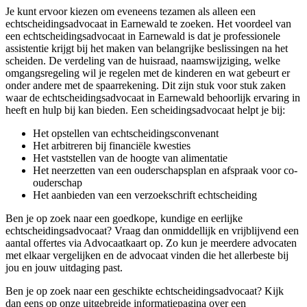
Je kunt ervoor kiezen om eveneens tezamen als alleen een
echtscheidingsadvocaat in Earnewald te zoeken. Het voordeel van
een echtscheidingsadvocaat in Earnewald is dat je professionele
assistentie krijgt bij het maken van belangrijke beslissingen na het
scheiden. De verdeling van de huisraad, naamswijziging, welke
omgangsregeling wil je regelen met de kinderen en wat gebeurt er
onder andere met de spaarrekening. Dit zijn stuk voor stuk zaken
waar de echtscheidingsadvocaat in Earnewald behoorlijk ervaring in
heeft en hulp bij kan bieden. Een scheidingsadvocaat helpt je bij:
Het opstellen van echtscheidingsconvenant
Het arbitreren bij financiële kwesties
Het vaststellen van de hoogte van alimentatie
Het neerzetten van een ouderschapsplan en afspraak voor co-
ouderschap
Het aanbieden van een verzoekschrift echtscheiding
Ben je op zoek naar een goedkope, kundige en eerlijke
echtscheidingsadvocaat? Vraag dan onmiddellijk en vrijblijvend een
aantal offertes via Advocaatkaart op. Zo kun je meerdere advocaten
met elkaar vergelijken en de advocaat vinden die het allerbeste bij
jou en jouw uitdaging past.
Ben je op zoek naar een geschikte echtscheidingsadvocaat? Kijk
dan eens op onze uitgebreide informatiepagina over een