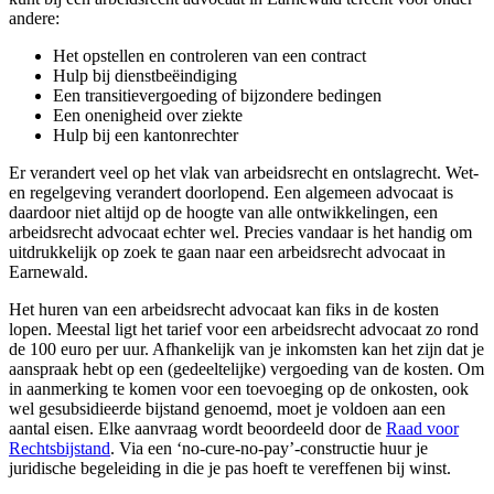
andere:
Het opstellen en controleren van een contract
Hulp bij dienstbeëindiging
Een transitievergoeding of bijzondere bedingen
Een onenigheid over ziekte
Hulp bij een kantonrechter
Er verandert veel op het vlak van arbeidsrecht en ontslagrecht. Wet-
en regelgeving verandert doorlopend. Een algemeen advocaat is
daardoor niet altijd op de hoogte van alle ontwikkelingen, een
arbeidsrecht advocaat echter wel. Precies vandaar is het handig om
uitdrukkelijk op zoek te gaan naar een arbeidsrecht advocaat in
Earnewald.
Het huren van een arbeidsrecht advocaat kan fiks in de kosten
lopen. Meestal ligt het tarief voor een arbeidsrecht advocaat zo rond
de 100 euro per uur. Afhankelijk van je inkomsten kan het zijn dat je
aanspraak hebt op een (gedeeltelijke) vergoeding van de kosten. Om
in aanmerking te komen voor een toevoeging op de onkosten, ook
wel gesubsidieerde bijstand genoemd, moet je voldoen aan een
aantal eisen. Elke aanvraag wordt beoordeeld door de
Raad voor
Rechtsbijstand
. Via een ‘no-cure-no-pay’-constructie huur je
juridische begeleiding in die je pas hoeft te vereffenen bij winst.