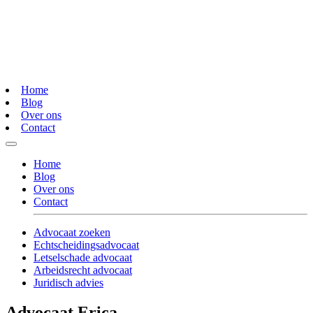
Home
Blog
Over ons
Contact
Home
Blog
Over ons
Contact
Advocaat zoeken
Echtscheidingsadvocaat
Letselschade advocaat
Arbeidsrecht advocaat
Juridisch advies
Advocaat Erica