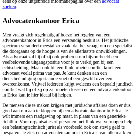
eens op onze uitgebreide informatiepagina over een
advocaat
zoeken
.
Advocatenkantoor Erica
Men vraagt zich regelmatig af hoezo het regelen van een
advocatenkantoor in Erica een verstandig besluit is. Het juridische
spectrum verandert meestal zo vaak, dat het vraagt om een specialist
die doorgaans op de hoogte is van de allerlaatste ontwikkelingen.
Als advocaat zal hij of zij ook proberen om bijvoorbeeld een
veelbelovende uitgangspositie voor je te verkrijgen bij een
echtscheiding. Maar ook bij een flink arbeidsconflict komt een
advocaat veelal prima van pas. Je kunt denken aan een
dienstbeëindiging op staande voet of een geschil over een
overeenkomst. Vrijwel iedereen krijgt weleens een bepaald juridisch
conflict wat hij of zij op zal moeten lossen en een advocatenkantoor
in Erica kan je hier ideaal bij helpen.
De mensen die te maken krijgen met juridische affaires doen er dus
goed aan om aan te kloppen bij een advocatenkantoor in Erica. Je
wilt immers een raadgeving op maat, in plaats van een generieke
richtlijn. Voor organisaties of personen met flink wat vermogen helpt
een belastingtechnisch jurist als voorbeeld ook om stevig geld te
besparen. Je ziet: een advocatenkantoor in Erica is van alle markten