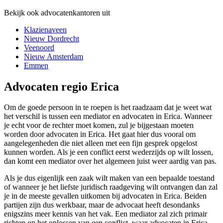
Bekijk ook advocatenkantoren uit
Klazienaveen
Nieuw Dordrecht
Veenoord
Nieuw Amsterdam
Emmen
Advocaten regio Erica
Om de goede persoon in te roepen is het raadzaam dat je weet wat
het verschil is tussen een mediator en advocaten in Erica. Wanneer
je echt voor de rechter moet komen, zul je bijgestaan moeten
worden door advocaten in Erica. Het gaat hier dus vooral om
aangelegenheden die niet alleen met een fijn gesprek opgelost
kunnen worden. Als je een conflict eerst wederzijds op wilt lossen,
dan komt een mediator over het algemeen juist weer aardig van pas.
Als je dus eigenlijk een zaak wilt maken van een bepaalde toestand
of wanneer je het liefste juridisch raadgeving wilt ontvangen dan zal
je in de meeste gevallen uitkomen bij advocaten in Erica. Beiden
partijen zijn dus werkbaar, maar de advocaat heeft desondanks
enigszins meer kennis van het vak. Een mediator zal zich primair
richten op het oplossen van een conflict, waar advocaten in Erica