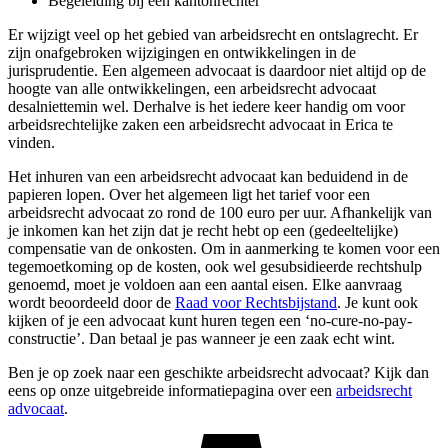
Begeleiding bij een kantonrechter
Er wijzigt veel op het gebied van arbeidsrecht en ontslagrecht. Er
zijn onafgebroken wijzigingen en ontwikkelingen in de
jurisprudentie. Een algemeen advocaat is daardoor niet altijd op de
hoogte van alle ontwikkelingen, een arbeidsrecht advocaat
desalniettemin wel. Derhalve is het iedere keer handig om voor
arbeidsrechtelijke zaken een arbeidsrecht advocaat in Erica te
vinden.
Het inhuren van een arbeidsrecht advocaat kan beduidend in de
papieren lopen. Over het algemeen ligt het tarief voor een
arbeidsrecht advocaat zo rond de 100 euro per uur. Afhankelijk van
je inkomen kan het zijn dat je recht hebt op een (gedeeltelijke)
compensatie van de onkosten. Om in aanmerking te komen voor een
tegemoetkoming op de kosten, ook wel gesubsidieerde rechtshulp
genoemd, moet je voldoen aan een aantal eisen. Elke aanvraag
wordt beoordeeld door de
Raad voor Rechtsbijstand
. Je kunt ook
kijken of je een advocaat kunt huren tegen een ‘no-cure-no-pay-
constructie’. Dan betaal je pas wanneer je een zaak echt wint.
Ben je op zoek naar een geschikte arbeidsrecht advocaat? Kijk dan
eens op onze uitgebreide informatiepagina over een
arbeidsrecht
advocaat
.