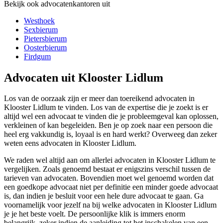
Bekijk ook advocatenkantoren uit
Westhoek
Sexbierum
Pietersbierum
Oosterbierum
Firdgum
Advocaten uit Klooster Lidlum
Los van de oorzaak zijn er meer dan toereikend advocaten in
Klooster Lidlum te vinden. Los van de expertise die je zoekt is er
altijd wel een advocaat te vinden die je probleemgeval kan oplossen,
verkleinen of kan begeleiden. Ben je op zoek naar een persoon die
heel erg vakkundig is, loyaal is en hard werkt? Overweeg dan zeker
weten eens advocaten in Klooster Lidlum.
We raden wel altijd aan om allerlei advocaten in Klooster Lidlum te
vergelijken. Zoals genoemd bestaat er enigszins verschil tussen de
tarieven van advocaten. Bovendien moet wel genoemd worden dat
een goedkope advocaat niet per definitie een minder goede advocaat
is, dan indien je besluit voor een hele dure advocaat te gaan. Ga
voornamelijk voor jezelf na bij welke advocaten in Klooster Lidlum
je je het beste voelt. De persoonlijke klik is immers enorm
belangrijk, zeker indien de aanleiding tot het inschakelen van een