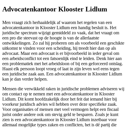
Advocatenkantoor Klooster Lidlum
Men vraagt zich herhaaldelijk af waarom het regelen van een
advocatenkantoor in Klooster Lidlum een handig besluit is. Het
juridische spectrum wijzigt gemiddeld zo vaak, dat het vraagt om
een pro die steevast op de hoogte is van de allerlaatste
ontwikkelingen. Zo zal hij proberen om als voorbeeld een geschikte
uitkomst te vinden voor een scheiding, hij treedt hier dan op als
advocaat. Maar een advocaat is er bijvoorbeeld in ieder geval om
een arbeidsconflict tot een fatsoenlijk eind te leiden. Denk hier aan
een problematiek met het arbeidsloon of bij een geforceerd ontslag.
Haast elk persoon loopt vroeg of laat in zijn leven wel eens tegen
een juridische zaak aan. Een advocatenkantoor in Klooster Lidlum
kan je dan verder helpen.
Mensen die verwikkeld raken in juridische problemen adviseren wij
om contact op te nemen met een advocatenkantoor in Klooster
Lidlum. Dit komt hoofdzakelijk door het feit dat iemand hier bij
voorkeur juridisch advies wil hebben over deze specifieke zaak.
Voor organisaties of mensen met veel vermogen helpt een fiscaal
jurist onder andere ook om stevig geld te besparen. Zoals je kunt
zien is een advocatenkantoor in Klooster Lidlum inzetbaar voor
allemaal mogelijke types zaken en conflicten, het is dé partij die