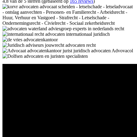
4.8 van de 5 sterren (gebaseerd op
165 reviews
)