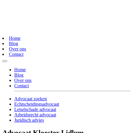
Home
Blog
Over ons
Contact
Home
Blog
Over ons
Contact
Advocaat zoeken
Echtscheidingsadvocaat
Letselschade advocaat
Arbeidsrecht advocaat
Juridisch advies
Advocaat Klooster Lidlum