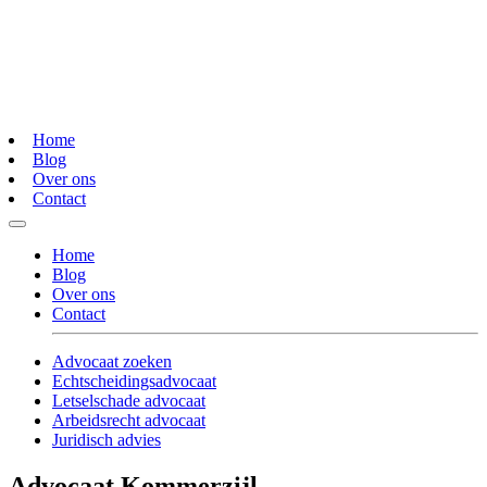
Home
Blog
Over ons
Contact
Home
Blog
Over ons
Contact
Advocaat zoeken
Echtscheidingsadvocaat
Letselschade advocaat
Arbeidsrecht advocaat
Juridisch advies
Advocaat Kommerzijl