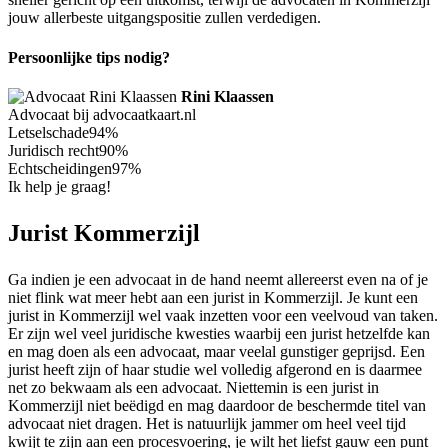
jouw allerbeste uitgangspositie zullen verdedigen.
Persoonlijke tips nodig?
Rini Klaassen
Advocaat bij advocaatkaart.nl
Letselschade
94%
Juridisch recht
90%
Echtscheidingen
97%
Ik help je graag!
Jurist Kommerzijl
Ga indien je een advocaat in de hand neemt allereerst even na of je
niet flink wat meer hebt aan een jurist in Kommerzijl. Je kunt een
jurist in Kommerzijl wel vaak inzetten voor een veelvoud van taken.
Er zijn wel veel juridische kwesties waarbij een jurist hetzelfde kan
en mag doen als een advocaat, maar veelal gunstiger geprijsd. Een
jurist heeft zijn of haar studie wel volledig afgerond en is daarmee
net zo bekwaam als een advocaat. Niettemin is een jurist in
Kommerzijl niet beëdigd en mag daardoor de beschermde titel van
advocaat niet dragen. Het is natuurlijk jammer om heel veel tijd
kwijt te zijn aan een procesvoering, je wilt het liefst gauw een punt