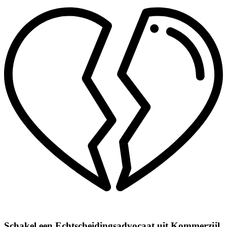
Schakel een Echtscheidingsadvocaat uit Kommerzijl