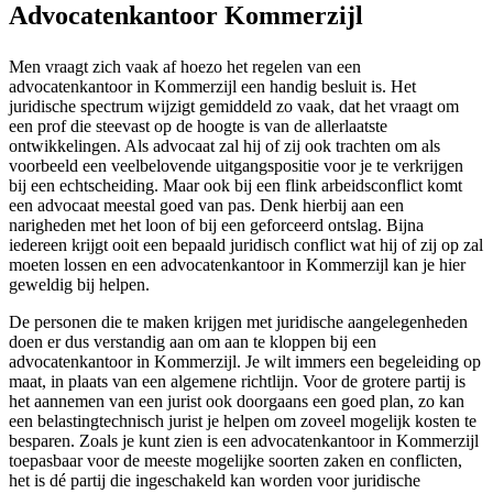
Advocatenkantoor Kommerzijl
Men vraagt zich vaak af hoezo het regelen van een
advocatenkantoor in Kommerzijl een handig besluit is. Het
juridische spectrum wijzigt gemiddeld zo vaak, dat het vraagt om
een prof die steevast op de hoogte is van de allerlaatste
ontwikkelingen. Als advocaat zal hij of zij ook trachten om als
voorbeeld een veelbelovende uitgangspositie voor je te verkrijgen
bij een echtscheiding. Maar ook bij een flink arbeidsconflict komt
een advocaat meestal goed van pas. Denk hierbij aan een
narigheden met het loon of bij een geforceerd ontslag. Bijna
iedereen krijgt ooit een bepaald juridisch conflict wat hij of zij op zal
moeten lossen en een advocatenkantoor in Kommerzijl kan je hier
geweldig bij helpen.
De personen die te maken krijgen met juridische aangelegenheden
doen er dus verstandig aan om aan te kloppen bij een
advocatenkantoor in Kommerzijl. Je wilt immers een begeleiding op
maat, in plaats van een algemene richtlijn. Voor de grotere partij is
het aannemen van een jurist ook doorgaans een goed plan, zo kan
een belastingtechnisch jurist je helpen om zoveel mogelijk kosten te
besparen. Zoals je kunt zien is een advocatenkantoor in Kommerzijl
toepasbaar voor de meeste mogelijke soorten zaken en conflicten,
het is dé partij die ingeschakeld kan worden voor juridische