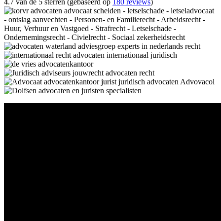
4.7 van de 5 sterren (gebaseerd op
180 reviews
)