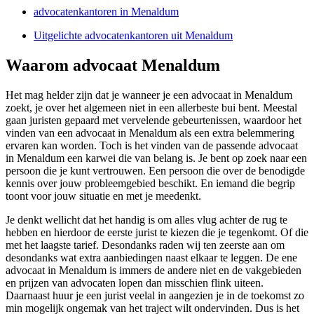
advocatenkantoren in Menaldum
Uitgelichte advocatenkantoren uit Menaldum
Waarom advocaat Menaldum
Het mag helder zijn dat je wanneer je een advocaat in Menaldum
zoekt, je over het algemeen niet in een allerbeste bui bent. Meestal
gaan juristen gepaard met vervelende gebeurtenissen, waardoor het
vinden van een advocaat in Menaldum als een extra belemmering
ervaren kan worden. Toch is het vinden van de passende advocaat
in Menaldum een karwei die van belang is. Je bent op zoek naar een
persoon die je kunt vertrouwen. Een persoon die over de benodigde
kennis over jouw probleemgebied beschikt. En iemand die begrip
toont voor jouw situatie en met je meedenkt.
Je denkt wellicht dat het handig is om alles vlug achter de rug te
hebben en hierdoor de eerste jurist te kiezen die je tegenkomt. Of die
met het laagste tarief. Desondanks raden wij ten zeerste aan om
desondanks wat extra aanbiedingen naast elkaar te leggen. De ene
advocaat in Menaldum is immers de andere niet en de vakgebieden
en prijzen van advocaten lopen dan misschien flink uiteen.
Daarnaast huur je een jurist veelal in aangezien je in de toekomst zo
min mogelijk ongemak van het traject wilt ondervinden. Dus is het