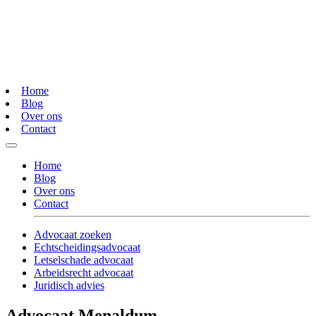
Home
Blog
Over ons
Contact
Home
Blog
Over ons
Contact
Advocaat zoeken
Echtscheidingsadvocaat
Letselschade advocaat
Arbeidsrecht advocaat
Juridisch advies
Advocaat Menaldum