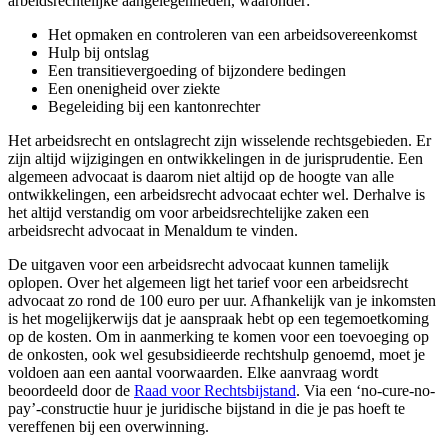
arbeidsrechtelijke aangelegenheden, waaronder:
Het opmaken en controleren van een arbeidsovereenkomst
Hulp bij ontslag
Een transitievergoeding of bijzondere bedingen
Een onenigheid over ziekte
Begeleiding bij een kantonrechter
Het arbeidsrecht en ontslagrecht zijn wisselende rechtsgebieden. Er
zijn altijd wijzigingen en ontwikkelingen in de jurisprudentie. Een
algemeen advocaat is daarom niet altijd op de hoogte van alle
ontwikkelingen, een arbeidsrecht advocaat echter wel. Derhalve is
het altijd verstandig om voor arbeidsrechtelijke zaken een
arbeidsrecht advocaat in Menaldum te vinden.
De uitgaven voor een arbeidsrecht advocaat kunnen tamelijk
oplopen. Over het algemeen ligt het tarief voor een arbeidsrecht
advocaat zo rond de 100 euro per uur. Afhankelijk van je inkomsten
is het mogelijkerwijs dat je aanspraak hebt op een tegemoetkoming
op de kosten. Om in aanmerking te komen voor een toevoeging op
de onkosten, ook wel gesubsidieerde rechtshulp genoemd, moet je
voldoen aan een aantal voorwaarden. Elke aanvraag wordt
beoordeeld door de
Raad voor Rechtsbijstand
. Via een ‘no-cure-no-
pay’-constructie huur je juridische bijstand in die je pas hoeft te
vereffenen bij een overwinning.