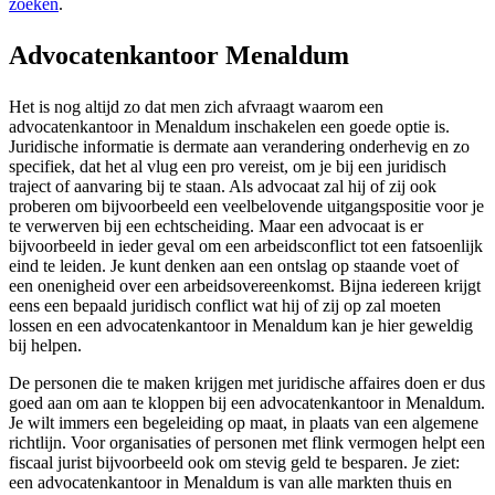
zoeken
.
Advocatenkantoor Menaldum
Het is nog altijd zo dat men zich afvraagt waarom een
advocatenkantoor in Menaldum inschakelen een goede optie is.
Juridische informatie is dermate aan verandering onderhevig en zo
specifiek, dat het al vlug een pro vereist, om je bij een juridisch
traject of aanvaring bij te staan. Als advocaat zal hij of zij ook
proberen om bijvoorbeeld een veelbelovende uitgangspositie voor je
te verwerven bij een echtscheiding. Maar een advocaat is er
bijvoorbeeld in ieder geval om een arbeidsconflict tot een fatsoenlijk
eind te leiden. Je kunt denken aan een ontslag op staande voet of
een onenigheid over een arbeidsovereenkomst. Bijna iedereen krijgt
eens een bepaald juridisch conflict wat hij of zij op zal moeten
lossen en een advocatenkantoor in Menaldum kan je hier geweldig
bij helpen.
De personen die te maken krijgen met juridische affaires doen er dus
goed aan om aan te kloppen bij een advocatenkantoor in Menaldum.
Je wilt immers een begeleiding op maat, in plaats van een algemene
richtlijn. Voor organisaties of personen met flink vermogen helpt een
fiscaal jurist bijvoorbeeld ook om stevig geld te besparen. Je ziet:
een advocatenkantoor in Menaldum is van alle markten thuis en