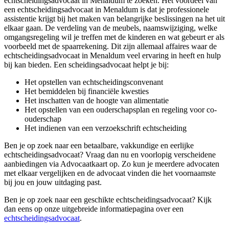
echtscheidingsadvocaat in Menaldum te zoeken. Het voordeel van
een echtscheidingsadvocaat in Menaldum is dat je professionele
assistentie krijgt bij het maken van belangrijke beslissingen na het uit
elkaar gaan. De verdeling van de meubels, naamswijziging, welke
omgangsregeling wil je treffen met de kinderen en wat gebeurt er als
voorbeeld met de spaarrekening. Dit zijn allemaal affaires waar de
echtscheidingsadvocaat in Menaldum veel ervaring in heeft en hulp
bij kan bieden. Een scheidingsadvocaat helpt je bij:
Het opstellen van echtscheidingsconvenant
Het bemiddelen bij financiële kwesties
Het inschatten van de hoogte van alimentatie
Het opstellen van een ouderschapsplan en regeling voor co-
ouderschap
Het indienen van een verzoekschrift echtscheiding
Ben je op zoek naar een betaalbare, vakkundige en eerlijke
echtscheidingsadvocaat? Vraag dan nu en voorlopig verscheidene
aanbiedingen via Advocaatkaart op. Zo kun je meerdere advocaten
met elkaar vergelijken en de advocaat vinden die het voornaamste
bij jou en jouw uitdaging past.
Ben je op zoek naar een geschikte echtscheidingsadvocaat? Kijk
dan eens op onze uitgebreide informatiepagina over een
echtscheidingsadvocaat
.