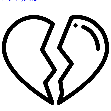
echtscheidingsadvocaat
.