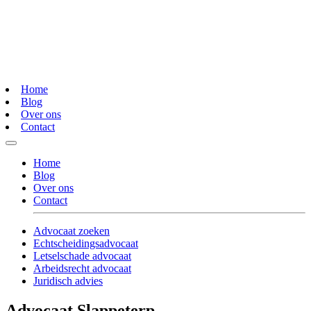
Home
Blog
Over ons
Contact
Home
Blog
Over ons
Contact
Advocaat zoeken
Echtscheidingsadvocaat
Letselschade advocaat
Arbeidsrecht advocaat
Juridisch advies
Advocaat Slappeterp