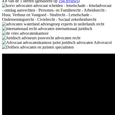
4.8 van de 5 sterren (gebaseerd op
194 reviews
)