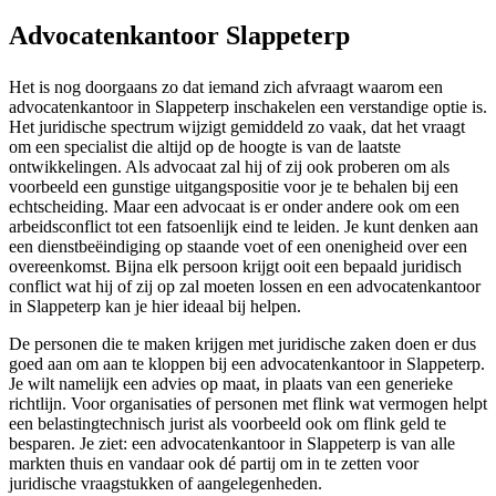
Advocatenkantoor Slappeterp
Het is nog doorgaans zo dat iemand zich afvraagt waarom een
advocatenkantoor in Slappeterp inschakelen een verstandige optie is.
Het juridische spectrum wijzigt gemiddeld zo vaak, dat het vraagt
om een specialist die altijd op de hoogte is van de laatste
ontwikkelingen. Als advocaat zal hij of zij ook proberen om als
voorbeeld een gunstige uitgangspositie voor je te behalen bij een
echtscheiding. Maar een advocaat is er onder andere ook om een
arbeidsconflict tot een fatsoenlijk eind te leiden. Je kunt denken aan
een dienstbeëindiging op staande voet of een onenigheid over een
overeenkomst. Bijna elk persoon krijgt ooit een bepaald juridisch
conflict wat hij of zij op zal moeten lossen en een advocatenkantoor
in Slappeterp kan je hier ideaal bij helpen.
De personen die te maken krijgen met juridische zaken doen er dus
goed aan om aan te kloppen bij een advocatenkantoor in Slappeterp.
Je wilt namelijk een advies op maat, in plaats van een generieke
richtlijn. Voor organisaties of personen met flink wat vermogen helpt
een belastingtechnisch jurist als voorbeeld ook om flink geld te
besparen. Je ziet: een advocatenkantoor in Slappeterp is van alle
markten thuis en vandaar ook dé partij om in te zetten voor
juridische vraagstukken of aangelegenheden.