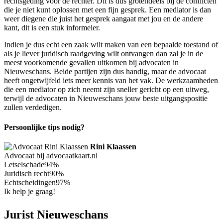
rechtsgeding voor de rechter. Dit is dus grotendeels bij de conflicten
die je niet kunt oplossen met een fijn gesprek. Een mediator is dan
weer diegene die juist het gesprek aangaat met jou en de andere
kant, dit is een stuk informeler.
Indien je dus echt een zaak wilt maken van een bepaalde toestand of
als je liever juridisch raadgeving wilt ontvangen dan zal je in de
meest voorkomende gevallen uitkomen bij advocaten in
Nieuweschans. Beide partijen zijn dus handig, maar de advocaat
heeft ongetwijfeld iets meer kennis van het vak. De werkzaamheden
die een mediator op zich neemt zijn sneller gericht op een uitweg,
terwijl de advocaten in Nieuweschans jouw beste uitgangspositie
zullen verdedigen.
Persoonlijke tips nodig?
Rini Klaassen
Advocaat bij advocaatkaart.nl
Letselschade
94%
Juridisch recht
90%
Echtscheidingen
97%
Ik help je graag!
Jurist Nieuweschans