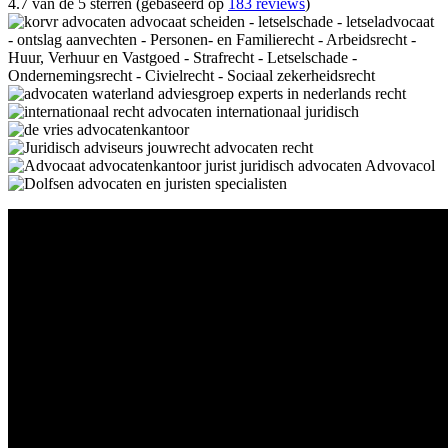
4.7 van de 5 sterren (gebaseerd op
183 reviews
)