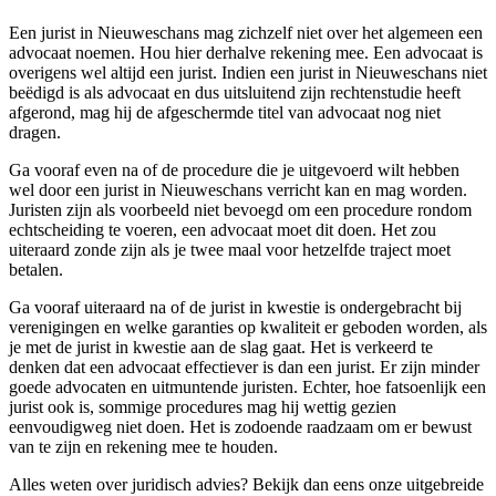
Een jurist in Nieuweschans mag zichzelf niet over het algemeen een
advocaat noemen. Hou hier derhalve rekening mee. Een advocaat is
overigens wel altijd een jurist. Indien een jurist in Nieuweschans niet
beëdigd is als advocaat en dus uitsluitend zijn rechtenstudie heeft
afgerond, mag hij de afgeschermde titel van advocaat nog niet
dragen.
Ga vooraf even na of de procedure die je uitgevoerd wilt hebben
wel door een jurist in Nieuweschans verricht kan en mag worden.
Juristen zijn als voorbeeld niet bevoegd om een procedure rondom
echtscheiding te voeren, een advocaat moet dit doen. Het zou
uiteraard zonde zijn als je twee maal voor hetzelfde traject moet
betalen.
Ga vooraf uiteraard na of de jurist in kwestie is ondergebracht bij
verenigingen en welke garanties op kwaliteit er geboden worden, als
je met de jurist in kwestie aan de slag gaat. Het is verkeerd te
denken dat een advocaat effectiever is dan een jurist. Er zijn minder
goede advocaten en uitmuntende juristen. Echter, hoe fatsoenlijk een
jurist ook is, sommige procedures mag hij wettig gezien
eenvoudigweg niet doen. Het is zodoende raadzaam om er bewust
van te zijn en rekening mee te houden.
Alles weten over juridisch advies? Bekijk dan eens onze uitgebreide