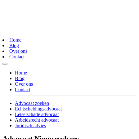
Home
Blog
Over ons
Contact
Home
Blog
Over ons
Contact
Advocaat zoeken
Echtscheidingsadvocaat
Letselschade advocaat
Arbeidsrecht advocaat
Juridisch advies
Advocaat Nieuweschans