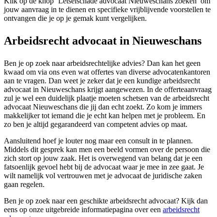
Klik op de knop ‘Letselschade advocaat Nieuweschans zoeken’ om
jouw aanvraag in te dienen en specifieke vrijblijvende voorstellen te
ontvangen die je op je gemak kunt vergelijken.
Arbeidsrecht advocaat in Nieuweschans
Ben je op zoek naar arbeidsrechtelijke advies? Dan kan het geen
kwaad om via ons even wat offertes van diverse advocatenkantoren
aan te vragen. Dan weet je zeker dat je een kundige arbeidsrecht
advocaat in Nieuweschans krijgt aangewezen. In de offerteaanvraag
zul je wel een duidelijk plaatje moeten schetsen van de arbeidsrecht
advocaat Nieuweschans die jij dan echt zoekt. Zo kom je immers
makkelijker tot iemand die je echt kan helpen met je probleem. En
zo ben je altijd gegarandeerd van competent advies op maat.
Aansluitend hoef je louter nog maar een consult in te plannen.
Middels dit gesprek kan men een beeld vormen over de persoon die
zich stort op jouw zaak. Het is overwegend van belang dat je een
fatsoenlijk gevoel hebt bij de advocaat waar je mee in zee gaat. Je
wilt namelijk vol vertrouwen met je advocaat de juridische zaken
gaan regelen.
Ben je op zoek naar een geschikte arbeidsrecht advocaat? Kijk dan
eens op onze uitgebreide informatiepagina over een
arbeidsrecht