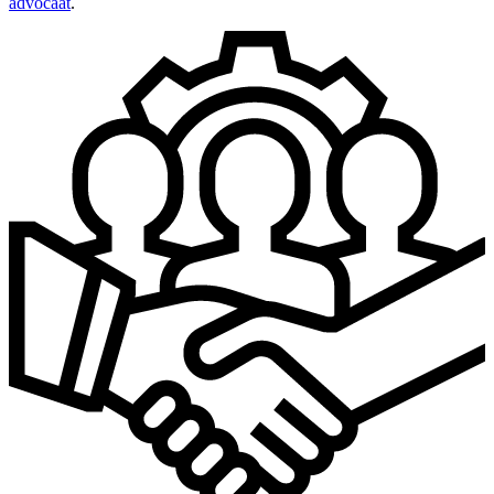
advocaat
.