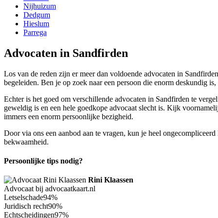
Nijhuizum
Dedgum
Hieslum
Parrega
Advocaten in Sandfirden
Los van de reden zijn er meer dan voldoende advocaten in Sandfirden t
begeleiden. Ben je op zoek naar een persoon die enorm deskundig is,
Echter is het goed om verschillende advocaten in Sandfirden te vergel
geweldig is en een hele goedkope advocaat slecht is. Kijk voornamelij
immers een enorm persoonlijke bezigheid.
Door via ons een aanbod aan te vragen, kun je heel ongecompliceerd he
bekwaamheid.
Persoonlijke tips nodig?
Rini Klaassen
Advocaat bij advocaatkaart.nl
Letselschade
94%
Juridisch recht
90%
Echtscheidingen
97%