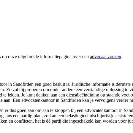
s op onze uitgebreide informatiepagina over een
advocaat zoeken
.
r in Sandfirden een goed besluit is. Juridische informatie is dermate a
e staan. Zo zal hij proberen om onder andere een verstandige oplossing te
ind te leiden. Je kunt denken aan een dienstbeëindiging op staande voet
stie aan. Een advocatenkantoor in Sandfirden kan je vervolgens verder h
n er dus goed aan om aan te kloppen bij een advocatenkantoor in Sandf
oorgaans een aardig plan, zo kan een belastingtechnisch jurist je assister
en en conflicten, het is dé partij die ingeschakeld kan worden voor jur