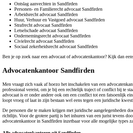
Ontslag aanvechten in Sandfirden
Personen- en Familierecht advocaat Sandfirden
Arbeidsrecht advocaat Sandfirden
Huur, Verhuur en Vastgoed advocaat Sandfirden
Strafrecht advocaat Sandfirden
Letselschade advocaat Sandfirden
Ondernemingsrecht advocaat Sandfirden
Civielrecht advocaat Sandfirden
Sociaal zekerheidsrecht advocaat Sandfirden
Ben je op zoek naar een advocaat of advocatenkantoor? Kijk dan een
Advocatenkantoor Sandfirden
Men vraagt zich vaak af hoezo het inschakelen van een advocatenkantoo
professional vereist, om je bij een rechtelijk traject of conflict bij t
advocaat is er onder andere ook om een conflict tot een fatsoenlijk e
loopt vroeg of laat in zijn bestaan wel eens tegen een juridische kwe
De personen die te maken krijgen met juridische aangelegenheden doe
richtlijn. Voor de grotere partij is het inhuren van een jurist tevens d
advocatenkantoor in Sandfirden inzetbaar voor alle mogelijke types zak
Alle advocatenkantoren uit Sandfirden