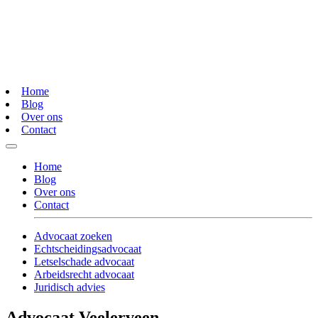
Home
Blog
Over ons
Contact
Home
Blog
Over ons
Contact
Advocaat zoeken
Echtscheidingsadvocaat
Letselschade advocaat
Arbeidsrecht advocaat
Juridisch advies
Advocaat Veelerveen