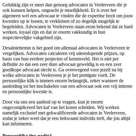
Gelukkig zijn er meer dan genoeg advocaten in Veelerveen die je
ook kunnen helpen, ongeacht je moeilijkheid. Er is over het
algemeen wel een advocaat te vinden die de expertise bezit om jouw
kwesties op te lossen, te verkleinen of zo degelijk mogelijk te
begeleiden. Advocaten in Veelerveen staan erom bekend dat ze hard
werken, loyaal zijn en dat ze enorm vakkundig in hun
respectievelijke vakgebied zijn.
Desalniettemin is het goed om allemaal advocaten in Veelerveen te
vergelijken. Advocaten calculeren vrij uiteenlopende prijzen, op
basis van hun eerdere projecten of kennisveld. Het is niet per
definitie zo dat een zeer dure advocaat geweldig is en een zeer
goedkope advocaat slecht is. Ga overwegend voor jezelf na bij
welke advocaten in Veelerveen je je het prettigste voelt. De
persoonlijke klik is immers enorm belangrijk, zeker wanneer de
aanleiding tot het inschakelen van een advocaat ook een vrij intieme
en persoonlijke kwestie is.
Door via ons een aanbod op te vragen, kun je enorm
ongecompliceerd het kaf van het koren scheiden. Wij werken
namelijk exclusief met gekwalificeerde advocaten in Veelerveen,
zodat je zeker weet dat je een bekwaam individu treft, die jou altijd
kan informeren.
Persoonlijke tips nodig?