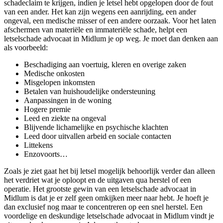
schadeclaim te krijgen, indien je letsel hebt opgelopen door de fout
van een ander. Het kan zijn wegens een aanrijding, een ander
ongeval, een medische misser of een andere oorzaak. Voor het laten
afschermen van materiële en immateriële schade, helpt een
letselschade advocaat in Midlum je op weg. Je moet dan denken aan
als voorbeeld:
Beschadiging aan voertuig, kleren en overige zaken
Medische onkosten
Misgelopen inkomsten
Betalen van huishoudelijke ondersteuning
Aanpassingen in de woning
Hogere premie
Leed en ziekte na ongeval
Blijvende lichamelijke en psychische klachten
Leed door uitvallen arbeid en sociale contacten
Littekens
Enzovoorts…
Zoals je ziet gaat het bij letsel mogelijk behoorlijk verder dan alleen
het verdriet wat je oploopt en de uitgaven qua herstel of een
operatie. Het grootste gewin van een letselschade advocaat in
Midlum is dat je er zelf geen omkijken meer naar hebt. Je hoeft je
dan exclusief nog maar te concentreren op een snel herstel. Een
voordelige en deskundige letselschade advocaat in Midlum vindt je