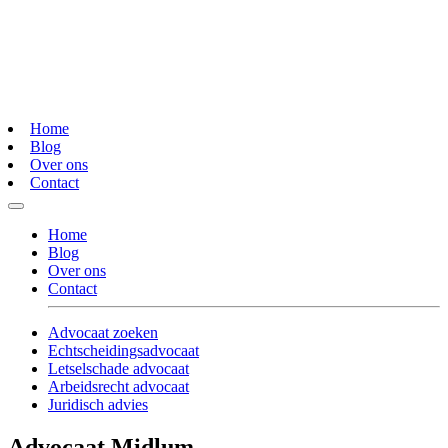
Home
Blog
Over ons
Contact
Home
Blog
Over ons
Contact
Advocaat zoeken
Echtscheidingsadvocaat
Letselschade advocaat
Arbeidsrecht advocaat
Juridisch advies
Advocaat Midlum